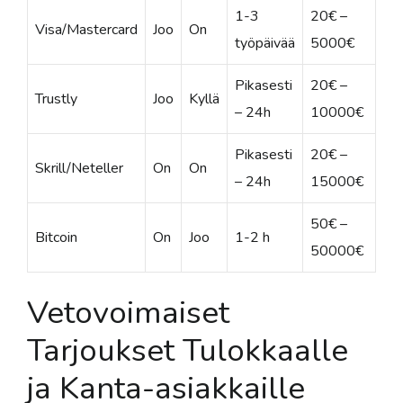
1-3
20€ –
Visa/Mastercard
Joo
On
työpäivää
5000€
Pikasesti
20€ –
Trustly
Joo
Kyllä
– 24h
10000€
Pikasesti
20€ –
Skrill/Neteller
On
On
– 24h
15000€
50€ –
Bitcoin
On
Joo
1-2 h
50000€
Vetovoimaiset
Tarjoukset Tulokkaalle
ja Kanta-asiakkaille