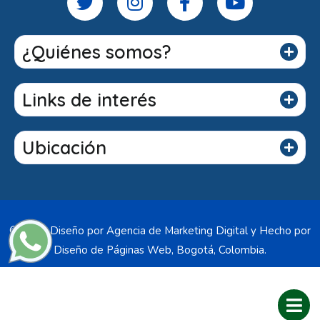
¿Quiénes somos?
Licencia de Funcionamiento según Resolución
Links de interés
de la Secretaría de Educación de
Cundinamarca, No. 006205del 4 de diciembre
Nuestro colegio
de 2002 para los niveles de Preescolar y
Ubicación
Básica Primaria.
Vida estudiantil
Exalumnos
Resolución 004578 del 19 de noviembre de
2003 para el nivel de Básica Secundaria y
Admisiones
© 2023 Diseño por
Agencia de Marketing Digital
y Hecho por
Resolución 01444 del 27 de noviembre de
Diseño de Páginas Web
, Bogotá, Colombia.
Contacto
2007 para los niveles de Media Académica.
Trabaja con nosotros