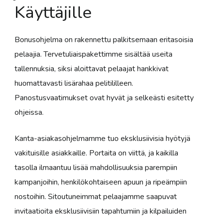
Käyttäjille
Bonusohjelma on rakennettu palkitsemaan eritasoisia
pelaajia. Tervetuliaispakettimme sisältää useita
tallennuksia, siksi aloittavat pelaajat hankkivat
huomattavasti lisärahaa pelitililleen.
Panostusvaatimukset ovat hyvät ja selkeästi esitetty
ohjeissa.
Kanta-asiakasohjelmamme tuo eksklusiivisia hyötyjä
vakituisille asiakkaille. Portaita on viittä, ja kaikilla
tasolla ilmaantuu lisää mahdollisuuksia parempiin
kampanjoihin, henkilökohtaiseen apuun ja ripeämpiin
nostoihin. Sitoutuneimmat pelaajamme saapuvat
invitaatioita eksklusiivisiin tapahtumiin ja kilpailuiden