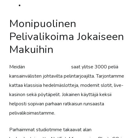
Lisenssi ja Turvallinen Pelitoiminta
Monipuolinen
Pelivalikoima Jokaiseen
Makuihin
Meidän
Malina Casino Suomi
saat ylitse 3000 peliä
kansainvälisten johtavilta pelintarjoajilta. Tarjontamme
kattaa klassisia hedelmäslotteja, modernit slotit, live-
kasinon sekä pöytäpelit. Jokainen käyttäjä keksii
helposti sopivan parhaan ratkaisun runsaasta
pelivalikoimastamme.
Parhaimmat studiotmme takaavat alan