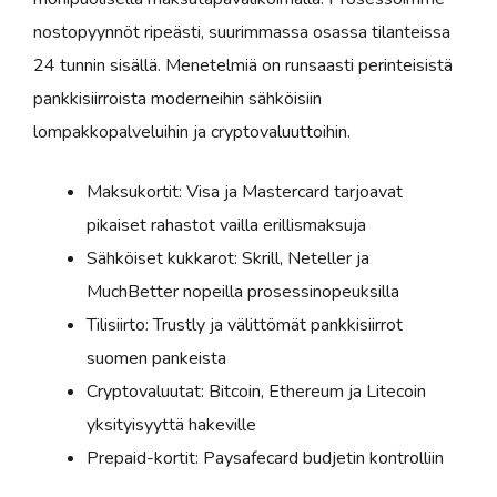
nostopyynnöt ripeästi, suurimmassa osassa tilanteissa
24 tunnin sisällä. Menetelmiä on runsaasti perinteisistä
pankkisiirroista moderneihin sähköisiin
lompakkopalveluihin ja cryptovaluuttoihin.
Maksukortit: Visa ja Mastercard tarjoavat
pikaiset rahastot vailla erillismaksuja
Sähköiset kukkarot: Skrill, Neteller ja
MuchBetter nopeilla prosessinopeuksilla
Tilisiirto: Trustly ja välittömät pankkisiirrot
suomen pankeista
Cryptovaluutat: Bitcoin, Ethereum ja Litecoin
yksityisyyttä hakeville
Prepaid-kortit: Paysafecard budjetin kontrolliin