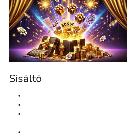
Sisältö
Laaja Pelivalikoima Jokaiseen Tarpeisiin
Luotettavat ja Joustavat Maksuvaihtoehdot
Vetovoimaiset Kampanjat Uusille ja Kanta-
asiakkaille Käyttäjille
24/7 Apu Suomeksi