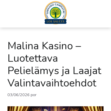
Malina Kasino –
Luotettava
Pelielämys ja Laajat
Valintavaihtoehdot
03/06/2026
por
admin