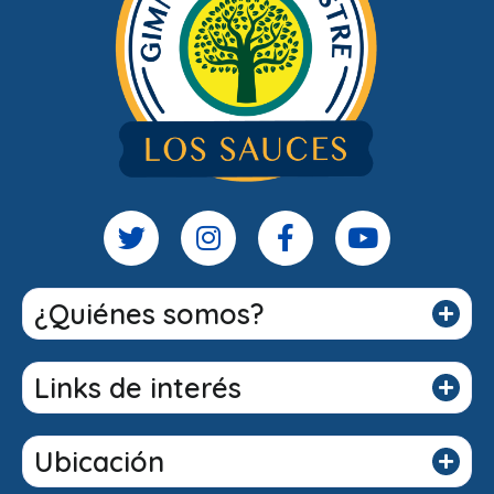
¿Quiénes somos?
Licencia de Funcionamiento según Resolución
Links de interés
de la Secretaría de Educación de
Cundinamarca, No. 006205del 4 de diciembre
Nuestro colegio
de 2002 para los niveles de Preescolar y
Ubicación
Básica Primaria.
Vida estudiantil