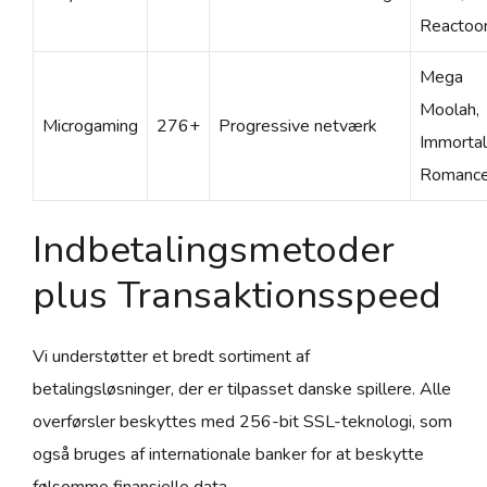
Reactoo
Mega
Moolah,
Microgaming
276+
Progressive netværk
Immortal
Romanc
Indbetalingsmetoder
plus Transaktionsspeed
Vi understøtter et bredt sortiment af
betalingsløsninger, der er tilpasset danske spillere. Alle
overførsler beskyttes med 256-bit SSL-teknologi, som
også bruges af internationale banker for at beskytte