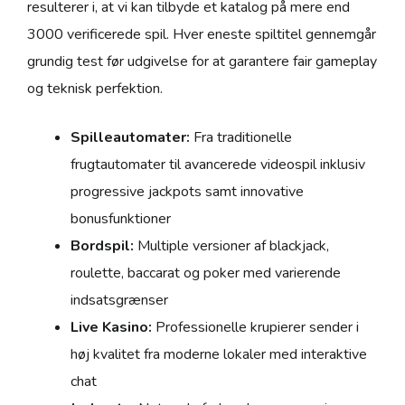
resulterer i, at vi kan tilbyde et katalog på mere end
3000 verificerede spil. Hver eneste spiltitel gennemgår
grundig test før udgivelse for at garantere fair gameplay
og teknisk perfektion.
Spilleautomater:
Fra traditionelle
frugtautomater til avancerede videospil inklusiv
progressive jackpots samt innovative
bonusfunktioner
Bordspil:
Multiple versioner af blackjack,
roulette, baccarat og poker med varierende
indsatsgrænser
Live Kasino:
Professionelle krupierer sender i
høj kvalitet fra moderne lokaler med interaktive
chat