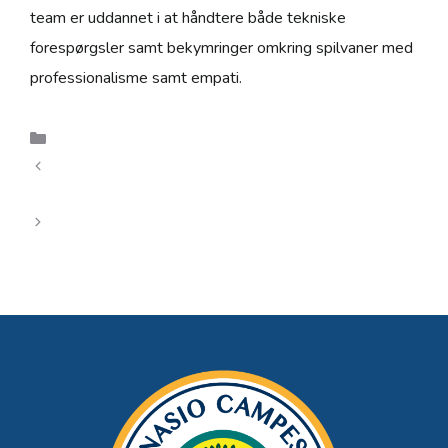
team er uddannet i at håndtere både tekniske
forespørgsler samt bekymringer omkring spilvaner med
professionalisme samt empati.
Uncategorized
Casinostuen Spillested – Jeres Manual til Original
Digital Casinooplevelse
Malina Kasino – Luotettava Pelielämys ja Laajat
Valintavaihtoehdot