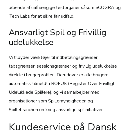
løbende af uafhængige testorganer såsom eCOGRA og
iTech Labs for at sikre fair udfald.
Ansvarligt Spil og Frivillig
udelukkelse
Vi tilbyder værktøjer til indbetalingsgrænser,
tabsgrænser, sessionsgrænser og frivillig udelukkelse
direkte i brugerprofilen. Derudover er alle brugere
automatisk tilmeldt i ROFUS (Register Over Frivilligt
Udelukkede Spillere), og vi samarbejder med
organisationer som Spillemyndigheden og
Spillebranchen omkring ansvarlige spilinitiativer.
Kundeservice på Dansk