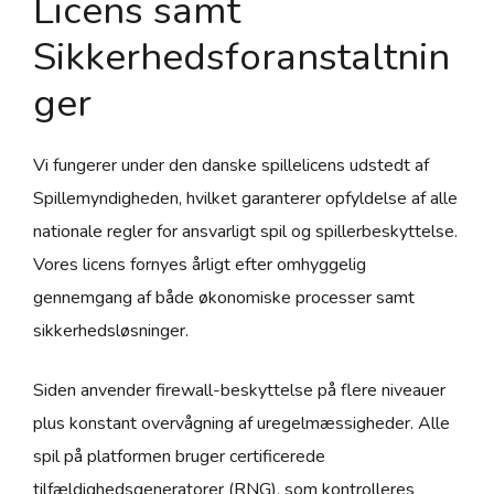
Licens samt
Sikkerhedsforanstaltnin
ger
Vi fungerer under den danske spillelicens udstedt af
Spillemyndigheden, hvilket garanterer opfyldelse af alle
nationale regler for ansvarligt spil og spillerbeskyttelse.
Vores licens fornyes årligt efter omhyggelig
gennemgang af både økonomiske processer samt
sikkerhedsløsninger.
Siden anvender firewall-beskyttelse på flere niveauer
plus konstant overvågning af uregelmæssigheder. Alle
spil på platformen bruger certificerede
tilfældighedsgeneratorer (RNG), som kontrolleres