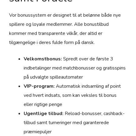
Vor bonussystem er designet til at belønne både nye
spillere og loyale medlemmer. Alle bonustilbud
kommer med transparente vilkår, der altid er
tilgængelige i deres fulde form på dansk.
Velkomstbonus:
Spredt over de første 3
indbetalinger med matchbonusser og gratisspins
på udvalgte spilleautomater
VIP-program:
Automatisk indsamling af point
ved hvert indsats, som kan veksles til bonus
eller rigtige penge
Ugentlige tilbud:
Reload-bonusser, cashback-
tilbud samt turneringer med garanterede
præmiepuljer