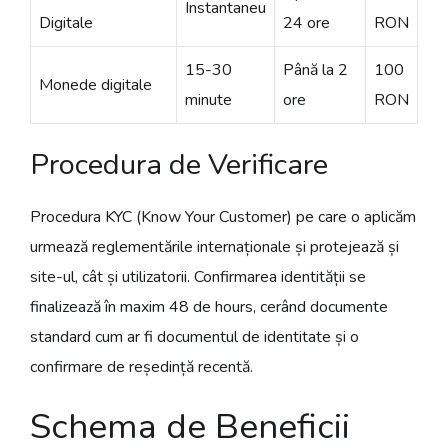
Instantaneu
Digitale
24 ore
RON
15-30
Până la 2
100
Monede digitale
minute
ore
RON
Procedura de Verificare
Procedura KYC (Know Your Customer) pe care o aplicăm
urmează reglementările internaționale și protejează și
site-ul, cât și utilizatorii. Confirmarea identității se
finalizează în maxim 48 de hours, cerând documente
standard cum ar fi documentul de identitate și o
confirmare de reședință recentă.
Schema de Beneficii