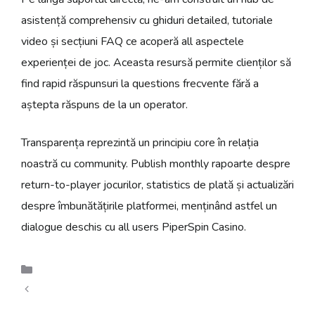
asistență comprehensiv cu ghiduri detailed, tutoriale
video și secțiuni FAQ ce acoperă all aspectele
experienței de joc. Aceasta resursă permite clienților să
find rapid răspunsuri la questions frecvente fără a
aștepta răspuns de la un operator.
Transparența reprezintă un principiu core în relația
noastră cu community. Publish monthly rapoarte despre
return-to-player jocurilor, statistics de plată și actualizări
despre îmbunătățirile platformei, menținând astfel un
dialogue deschis cu all users PiperSpin Casino.
Uncategorized
Malina Kasino – Luotettava Pelielämys ja Laajat
Valintavaihtoehdot