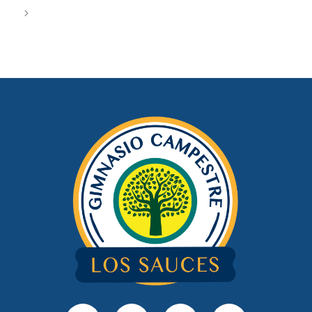
SpaceHills Casino: Je Perfecte Bestemming voor
Online Gokentertainment