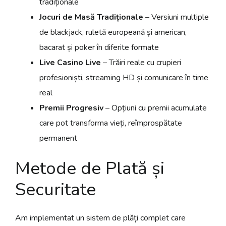
tradiționale
Jocuri de Masă Tradiționale
– Versiuni multiple
de blackjack, ruletă europeană și american,
bacarat și poker în diferite formate
Live Casino Live
– Trăiri reale cu crupieri
profesioniști, streaming HD și comunicare în time
real
Premii Progresiv
– Opțiuni cu premii acumulate
care pot transforma vieți, reîmprospătate
permanent
Metode de Plată și
Securitate
Am implementat un sistem de plăți complet care