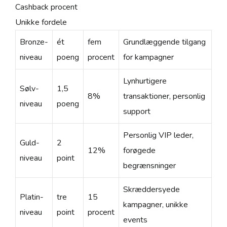
Cashback procent
Unikke fordele
Bronze-
ét
fem
Grundlæggende tilgang
niveau
poeng
procent
for kampagner
Lynhurtigere
Sølv-
1,5
8%
transaktioner, personlig
niveau
poeng
support
Personlig VIP leder,
Guld-
2
12%
forøgede
niveau
point
begrænsninger
Skræddersyede
Platin-
tre
15
kampagner, unikke
niveau
point
procent
events