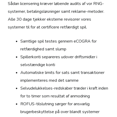
Sådan licensering kræver løbende audits af vor RNG-
systemer, betalingsløsninger samt reklame-metoder.
Alle 30 dage tjekker eksterne revisorer vores
systemer til for at certificere retfærdigt spil.
Samtlige spil testes gennem eCOGRA for
retfærdighed samt slump
Spillerkonti separeres udover driftsmidler i
selvstændige konti
Automatiske limits for sats samt transaktioner
implementeres med det samme
Selvudelukkelses-redskaber træder i kraft inden
for to timer som resultat af anmodning
ROFUS-tilslutning sørger for ansvarlig
brugerbeskyttelse på over blandt systemer