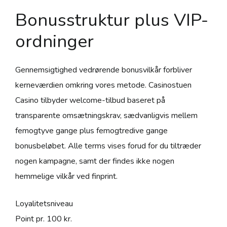
Bonusstruktur plus VIP-
ordninger
Gennemsigtighed vedrørende bonusvilkår forbliver
kerneværdien omkring vores metode. Casinostuen
Casino tilbyder welcome-tilbud baseret på
transparente omsætningskrav, sædvanligvis mellem
femogtyve gange plus femogtredive gange
bonusbeløbet. Alle terms vises forud for du tiltræder
nogen kampagne, samt der findes ikke nogen
hemmelige vilkår ved finprint.
Loyalitetsniveau
Point pr. 100 kr.