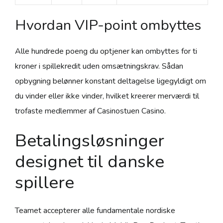
Hvordan VIP-point ombyttes
Alle hundrede poeng du optjener kan ombyttes for ti
kroner i spillekredit uden omsætningskrav. Sådan
opbygning belønner konstant deltagelse ligegyldigt om
du vinder eller ikke vinder, hvilket kreerer merværdi til
trofaste medlemmer af Casinostuen Casino.
Betalingsløsninger
designet til danske
spillere
Teamet accepterer alle fundamentale nordiske