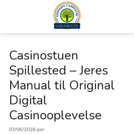
Casinostuen
Spillested – Jeres
Manual til Original
Digital
Casinooplevelse
03/06/2026
por
admin