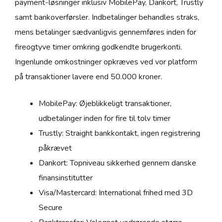
payment-løsninger inklusiv MobilePay, Dankort, Trustly
samt bankoverførsler. Indbetalinger behandles straks,
mens betalinger sædvanligvis gennemføres inden for
fireogtyve timer omkring godkendte brugerkonti.
Ingenlunde omkostninger opkræves ved vor platform
på transaktioner lavere end 50.000 kroner.
MobilePay: Øjeblikkeligt transaktioner,
udbetalinger inden for fire til tolv timer
Trustly: Straight bankkontakt, ingen registrering
påkrævet
Dankort: Topniveau sikkerhed gennem danske
finansinstitutter
Visa/Mastercard: International frihed med 3D
Secure