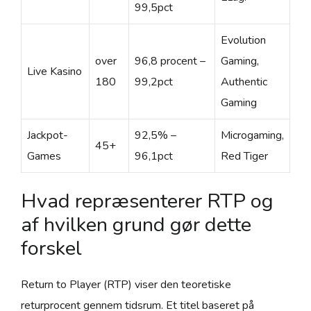
99,5pct
Evolution
over
96,8 procent –
Gaming,
Live Kasino
180
99,2pct
Authentic
Gaming
Jackpot-
92,5% –
Microgaming,
45+
Games
96,1pct
Red Tiger
Hvad repræsenterer RTP og
af hvilken grund gør dette
forskel
Return to Player (RTP) viser den teoretiske
returprocent gennem tidsrum. Et titel baseret på