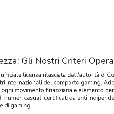
tri Parametri Operativi
chi Completo
empistiche
clusivo
icato
ezza: Gli Nostri Criteri Opera
fficiale licenza rilasciata dall’autorità di
ri internazionali del comparto gaming. Adot
ogni movimento finanziaria e elemento perso
 numeri casuali certificati da enti indipend
ne di gaming.