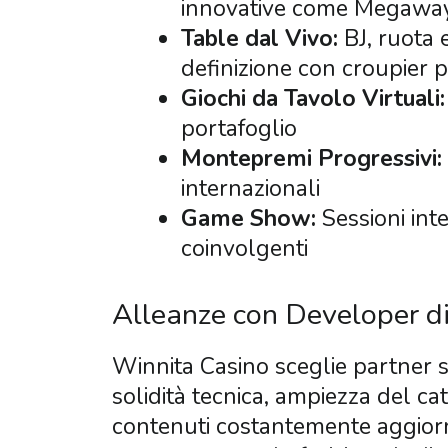
innovative come Megaways
Table dal Vivo:
BJ, ruota 
definizione con croupier p
Giochi da Tavolo Virtuali:
portafoglio
Montepremi Progressivi:
internazionali
Game Show:
Sessioni int
coinvolgenti
Alleanze con Developer di
Winnita Casino sceglie partner s
solidità tecnica, ampiezza del ca
contenuti costantemente aggiornat