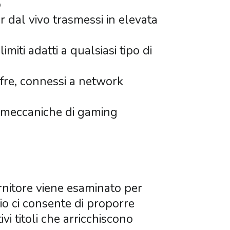
o
 dal vivo trasmessi in elevata
miti adatti a qualsiasi tipo di
ifre, connessi a network
on meccaniche di gaming
rnitore viene esaminato per
io ci consente di proporre
i titoli che arricchiscono