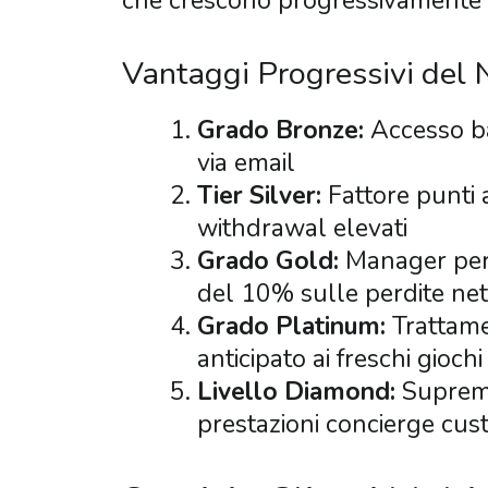
che crescono progressivamente a
Vantaggi Progressivi del
Grado Bronze:
Accesso ba
via email
Tier Silver:
Fattore punti 
withdrawal elevati
Grado Gold:
Manager perso
del 10% sulle perdite net
Grado Platinum:
Trattame
anticipato ai freschi giochi
Livello Diamond:
Supremo
prestazioni concierge cus