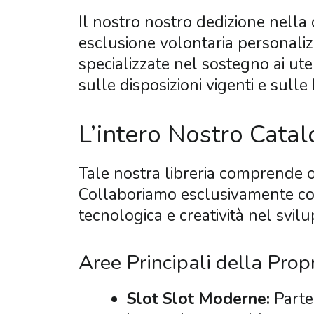
Il nostro nostro dedizione nella
esclusione volontaria personaliz
specializzate nel sostegno ai u
sulle disposizioni vigenti e sull
L’intero Nostro Catal
Tale nostra libreria comprende olt
Collaboriamo esclusivamente co
tecnologica e creatività nel svilu
Aree Principali della Prop
Slot Slot Moderne:
Parte