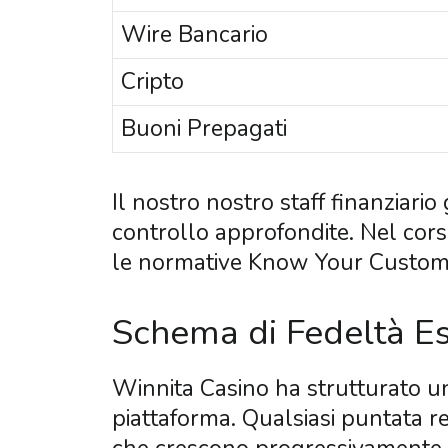
Wire Bancario
Cripto
Buoni Prepagati
Il nostro nostro staff finanziar
controllo approfondite. Nel corso
le normative Know Your Custome
Schema di Fedeltà Es
Winnita Casino ha strutturato un 
piattaforma. Qualsiasi puntata re