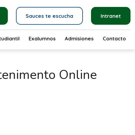
Sauces te escucha
Intranet
udiantil
Exalumnos
Admisiones
Contacto
ttenimento Online