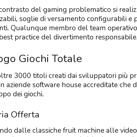
 contrasto del gaming problematico si realiz
zabili, soglie di versamento configurabili e
tenti. Qualunque membro del team operativo
e best practice del divertimento responsabile
ogo Giochi Totale
re 3000 titoli creati dai sviluppatori più pre
n aziende software house accreditate che 
ppo dei giochi.
ria Offerta
ndo dalle classiche fruit machine alle vide