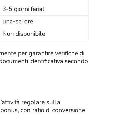
3-5 giorni feriali
una-sei ore
Non disponibile
mente per garantire verifiche di
 documenti identificativa secondo
’attività regolare sulla
s bonus, con ratio di conversione