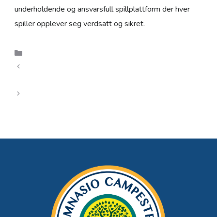
underholdende og ansvarsfull spillplattform der hver
spiller opplever seg verdsatt og sikret.
Uncategorized
Savaspin spillside Casino – Omfattende guide for
spill, bonustilbud og innbetalingsalternativer
Winnita Casino: Una Piattaforma di Intrattenimento
Online Che Rinnova il Vissuto del Player