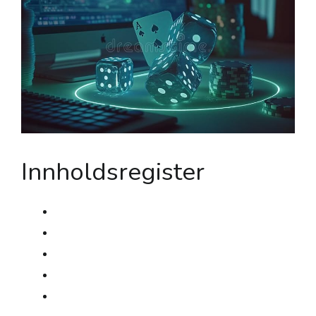
Innholdsregister
Vårt Omfattende Spillutvalg
Betalingsvalg og Betalinger
Bonuser og Promotilbud
Spillerfaring på Bærbare Enheter
Sikkerhet og Lisensering