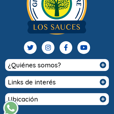
¿Quiénes somos?
Licencia de Funcionamiento según Resolución
Links de interés
de la Secretaría de Educación de
Cundinamarca, No. 006205del 4 de diciembre
Nuestro colegio
de 2002 para los niveles de Preescolar y
Ubicación
Básica Primaria.
Vida estudiantil