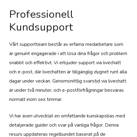
Professionell
Kundsupport
Vårt supportteam består av erfarna medarbetare som
är genuint engagerade i att lösa dina frågor och problem
snabbt och effektivt. Vi erbjuder support via livechatt
och e-post, där livechatten är tillgänglig dygnet runt alla
dagar under veckan. Genomsnittlig svarstid via livechatt
är under två minuter, och e-postförfrågningar besvaras
normalt inom sex timmar.
Vi har även utvecklat en omfattande kunskapsbas med
detaljerade guider och svar på vanliga frågor. Denna
resurs uppdateras regelbundet baserat på de