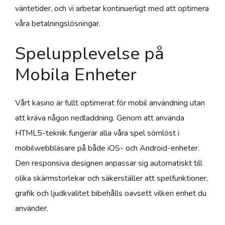
väntetider, och vi arbetar kontinuerligt med att optimera
våra betalningslösningar.
Spelupplevelse på
Mobila Enheter
Vårt kasino är fullt optimerat för mobil användning utan
att kräva någon nedladdning. Genom att använda
HTML5-teknik fungerar alla våra spel sömlöst i
mobilwebbläsare på både iOS- och Android-enheter.
Den responsiva designen anpassar sig automatiskt till
olika skärmstorlekar och säkerställer att spelfunktioner,
grafik och ljudkvalitet bibehålls oavsett vilken enhet du
använder.