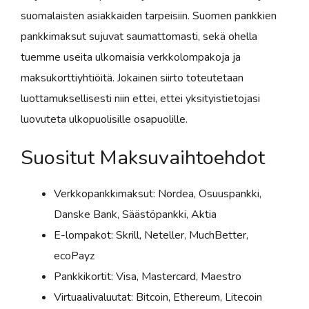
suomalaisten asiakkaiden tarpeisiin. Suomen pankkien
pankkimaksut sujuvat saumattomasti, sekä ohella
tuemme useita ulkomaisia verkkolompakoja ja
maksukorttiyhtiöitä. Jokainen siirto toteutetaan
luottamuksellisesti niin ettei, ettei yksityistietojasi
luovuteta ulkopuolisille osapuolille.
Suositut Maksuvaihtoehdot
Verkkopankkimaksut: Nordea, Osuuspankki,
Danske Bank, Säästöpankki, Aktia
E-lompakot: Skrill, Neteller, MuchBetter,
ecoPayz
Pankkikortit: Visa, Mastercard, Maestro
Virtuaalivaluutat: Bitcoin, Ethereum, Litecoin