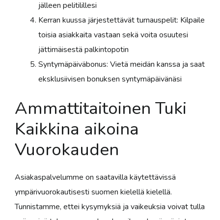
jälleen pelitilillesi
Kerran kuussa järjestettävät turnauspelit: Kilpaile
toisia asiakkaita vastaan sekä voita osuutesi
jättimäisestä palkintopotin
Syntymäpäiväbonus: Vietä meidän kanssa ja saat
eksklusiivisen bonuksen syntymäpäivänäsi
Ammattitaitoinen Tuki
Kaikkina aikoina
Vuorokauden
Asiakaspalvelumme on saatavilla käytettävissä
ympärivuorokautisesti suomen kielellä kielellä.
Tunnistamme, ettei kysymyksiä ja vaikeuksia voivat tulla