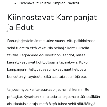
Pikamaksut: Trustly, Zimpler, Paytrail
Kiinnostavat Kampanjat
ja Edut
Bonusjärjestelmämme tulee suunniteltu palkkioimaan
sekä tuoreita että vakituisia pelaajia kohtuullisella
tavalla. Tarjoamme edulliset bonusehdot, missä
kierrätykset ovat kohtuullisia ja läpinäkyviä. Koko
kampanjoihin liittyvät vaatimukset näet helposti
bonusten yhteydestä, eikä salatuja sääntöjä ole.
tarjoaa myös kanta-asiakasohjelman ahkerimmille
pelaajille. Kyseinen kanta-asiakasohjelma pitää sisällään
ainutlaatuisia etuja, räätälöityä tukea sekä räätälöityjä