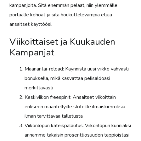
kampanjoita. Sitä enemmän pelaat, niin ylemmälle
portaalle kohoat ja sitä houkuttelevampia etuja
ansaitset käyttöösi.
Viikoittaiset ja Kuukauden
Kampanjat
Maanantai-reload: Käynnistä uusi viikko vahvasti
bonuksella, mikä kasvattaa pelisaldoasi
merkittävästi
Keskiviikon freespinit: Ansaitset viikoittain
erikseen määritellyille sloteille ilmaiskierroksia
ilman tarvittavaa talletusta
Viikonlopun käteispalautus: Viikonlopun kunniaksi
annamme takaisin prosenttiosuuden tappioistasi