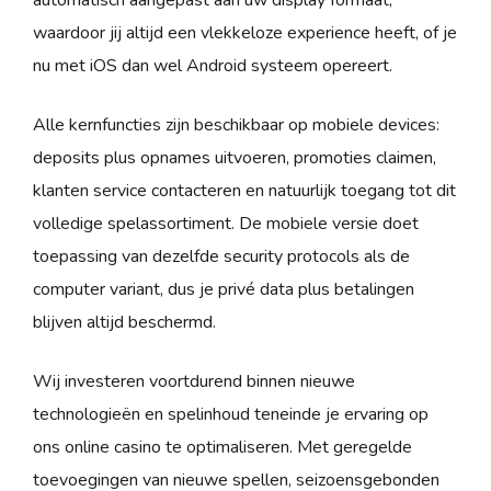
waardoor jij altijd een vlekkeloze experience heeft, of je
nu met iOS dan wel Android systeem opereert.
Alle kernfuncties zijn beschikbaar op mobiele devices:
deposits plus opnames uitvoeren, promoties claimen,
klanten service contacteren en natuurlijk toegang tot dit
volledige spelassortiment. De mobiele versie doet
toepassing van dezelfde security protocols als de
computer variant, dus je privé data plus betalingen
blijven altijd beschermd.
Wij investeren voortdurend binnen nieuwe
technologieën en spelinhoud teneinde je ervaring op
ons online casino te optimaliseren. Met geregelde
toevoegingen van nieuwe spellen, seizoensgebonden