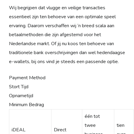
Wij begrijpen dat vlugge en veilige transacties
essentieel zijn ten behoeve van een optimale speel
ervaring. Daarom verschaffen wij ‘n breed scala aan
betaalmethoden die zijn afgestemd voor het
Nederlandse markt. Of jij nu koos ten behoeve van
traditionele bank overschrijvingen dan wel hedendaagse
e-wallets, bij ons vind je steeds een passende optie.
Payment Method
Stort Tijd
Opnametijd
Minimum Bedrag
één tot
twee
tien
iDEAL
Direct