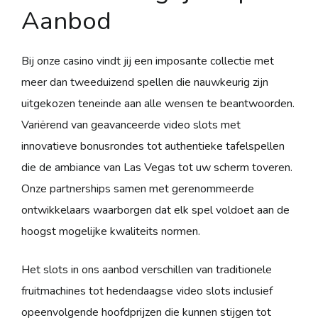
Aanbod
Bij onze casino vindt jij een imposante collectie met
meer dan tweeduizend spellen die nauwkeurig zijn
uitgekozen teneinde aan alle wensen te beantwoorden.
Variërend van geavanceerde video slots met
innovatieve bonusrondes tot authentieke tafelspellen
die de ambiance van Las Vegas tot uw scherm toveren.
Onze partnerships samen met gerenommeerde
ontwikkelaars waarborgen dat elk spel voldoet aan de
hoogst mogelijke kwaliteits normen.
Het slots in ons aanbod verschillen van traditionele
fruitmachines tot hedendaagse video slots inclusief
opeenvolgende hoofdprijzen die kunnen stijgen tot