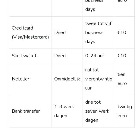
business
euro
days
twee tot vijf
Creditcard
Direct
business
€10
(Visa/Mastercard)
days
Skrill wallet
Direct
0-24 uur
€10
nul tot
tien
Neteller
Onmiddellijk
vierentwintig
euro
uur
drie tot
1-3 werk
twintig
Bank transfer
zeven werk
dagen
euro
dagen