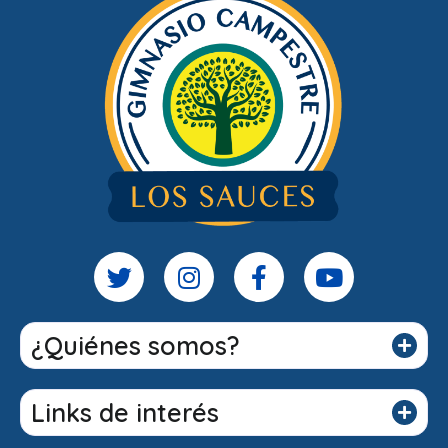
¿Quiénes somos?
Licencia de Funcionamiento según Resolución
Links de interés
de la Secretaría de Educación de
Cundinamarca, No. 006205del 4 de diciembre