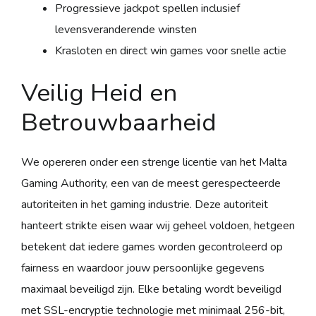
Progressieve jackpot spellen inclusief
levensveranderende winsten
Krasloten en direct win games voor snelle actie
Veilig Heid en
Betrouwbaarheid
We opereren onder een strenge licentie van het Malta
Gaming Authority, een van de meest gerespecteerde
autoriteiten in het gaming industrie. Deze autoriteit
hanteert strikte eisen waar wij geheel voldoen, hetgeen
betekent dat iedere games worden gecontroleerd op
fairness en waardoor jouw persoonlijke gegevens
maximaal beveiligd zijn. Elke betaling wordt beveiligd
met SSL-encryptie technologie met minimaal 256-bit,