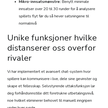
Mikro-innsatsmønstre:
Benytt minimale
innsatser over 20 til 30 runder for å analysere
spillets flyt før du så hever satsningene til
normalnivå
Unike funksjoner hvilke
distanserer oss overfor
rivaler
Vi har implementert et avansert chat-system hvor
spillere kan kommunisere i live, dele sine gevinster og
skape et fellesskap. Selvstyrende uttaksfunksjon lar
deg forhåndsinnstille ditt foretrukne utbetalingsnivå,
noe hvilket eliminerer behovet til manuell inngripen
under hver runde.