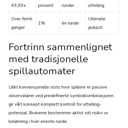
49,99x
prosent
runder
uttelling
Over femti
Ultimate
1%
én runde
ganger
jackpot
Fortrinn sammenlignet
med tradisjonelle
spillautomater
Ulikt konvensjonelle slots hvor spillere er passive
observatører ved predefinerte symbolkombinasjoner,
gir vårt konsept komplett kontroll for uttelling-
potensial. Brukerne bestemmer aktivt sitt risiko vs
belønning i hver eneste runde.