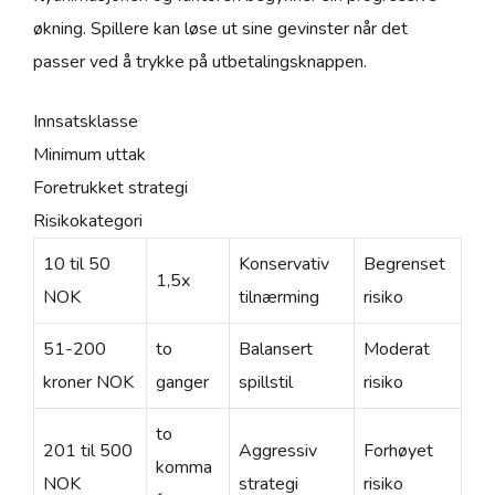
økning. Spillere kan løse ut sine gevinster når det
passer ved å trykke på utbetalingsknappen.
Innsatsklasse
Minimum uttak
Foretrukket strategi
Risikokategori
10 til 50
Konservativ
Begrenset
1,5x
NOK
tilnærming
risiko
51-200
to
Balansert
Moderat
kroner NOK
ganger
spillstil
risiko
to
201 til 500
Aggressiv
Forhøyet
komma
NOK
strategi
risiko