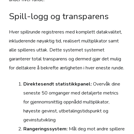
Spill-logg og transparens
Hver spillrunde registreres med komplett datakvalitet,
inkluderende nøyaktig tid, realisert multiplikator samt
alle spilleres uttak. Dette systemet systemet
garanterer total transparens og dermed gjør det mulig
for deltakere å bekrefte ærligheten i hver eneste runde.
Direktesendt statistikkpanel:
Overvåk dine
seneste 50 omganger med detaljerte metrics
for gjennomsnittlig oppnådd multiplikator,
høyeste gevinst, utbetalingstidspunkt og
gevinstutvikling
Rangeringssystem:
Mål deg mot andre spillere