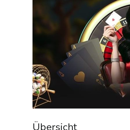
Übersicht