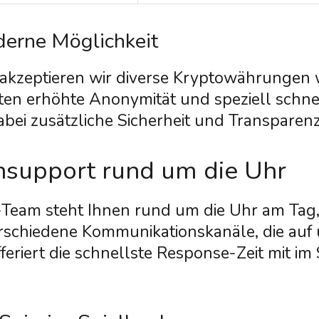
erne Möglichkeit
 akzeptieren wir diverse Kryptowährungen 
ten erhöhte Anonymität und speziell schne
abei zusätzliche Sicherheit und Transparenz
support rund um die Uhr
Team steht Ihnen rund um die Uhr am Tag,
erschiedene Kommunikationskanäle, die auf
feriert die schnellste Response-Zeit mit im