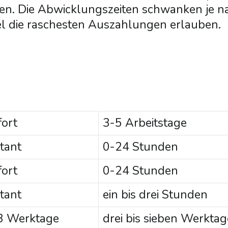
n. Die Abwicklungszeiten schwanken je n
l die raschesten Auszahlungen erlauben.
fort
3-5 Arbeitstage
stant
0-24 Stunden
fort
0-24 Stunden
stant
ein bis drei Stunden
3 Werktage
drei bis sieben Werktag