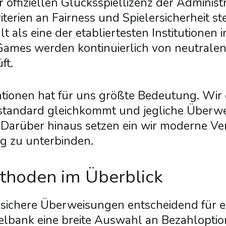
er offiziellen Glücksspiellizenz der Adminis
terien an Fairness und Spielersicherheit s
als eine der etabliertesten Institutionen
ames werden kontinuierlich von neutralen 
ft.
tionen hat für uns größte Bedeutung. Wir 
standard gleichkommt und jegliche Überw
Darüber hinaus setzen ein wir moderne Ver
g zu unterbinden.
thoden im Überblick
 sichere Überweisungen entscheidend für ei
ielbank eine breite Auswahl an Bezahloption