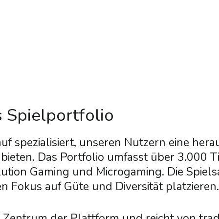
ortiment
eitsstandards
hoden im Überblick
ort rund um die Uhr
is
Spielportfolio
f spezialisiert, unseren Nutzern eine her
 bieten. Das Portfolio umfasst über 3.000 
olution Gaming und Microgaming. Die Spiel
 Fokus auf Güte und Diversität platzieren.
s Zentrum der Plattform und reicht von tra