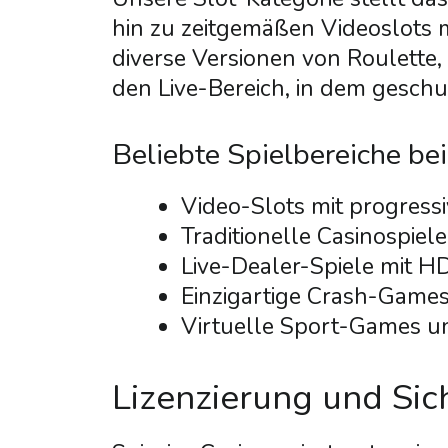
hin zu zeitgemäßen Videoslots m
diverse Versionen von Roulette,
den Live-Bereich, in dem geschu
Beliebte Spielbereiche be
Video-Slots mit progre
Traditionelle Casinospiele
Live-Dealer-Spiele mit H
Einzigartige Crash-Games
Virtuelle Sport-Games u
Lizenzierung und Si