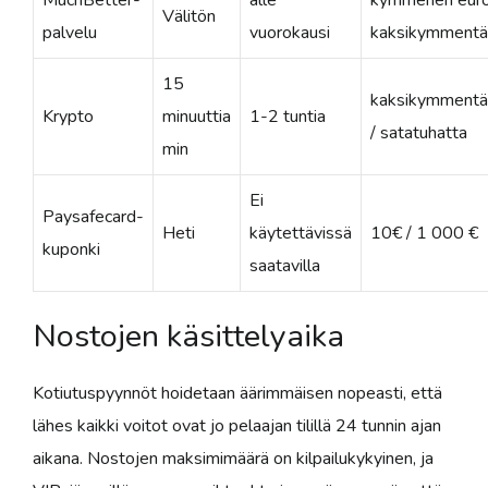
Välitön
palvelu
vuorokausi
kaksikymmentä
15
kaksikymmentä
Krypto
minuuttia
1-2 tuntia
/ satatuhatta
min
Ei
Paysafecard-
Heti
käytettävissä
10€ / 1 000 €
kuponki
saatavilla
Nostojen käsittelyaika
Kotiutuspyynnöt hoidetaan äärimmäisen nopeasti, että
lähes kaikki voitot ovat jo pelaajan tilillä 24 tunnin ajan
aikana. Nostojen maksimimäärä on kilpailukykyinen, ja