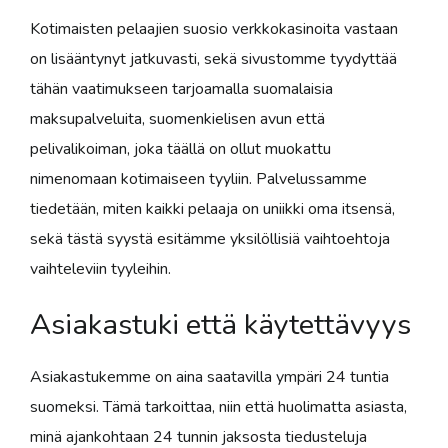
Kotimaisten pelaajien suosio verkkokasinoita vastaan
on lisääntynyt jatkuvasti, sekä sivustomme tyydyttää
tähän vaatimukseen tarjoamalla suomalaisia
maksupalveluita, suomenkielisen avun että
pelivalikoiman, joka täällä on ollut muokattu
nimenomaan kotimaiseen tyyliin. Palvelussamme
tiedetään, miten kaikki pelaaja on uniikki oma itsensä,
sekä tästä syystä esitämme yksilöllisiä vaihtoehtoja
vaihteleviin tyyleihin.
Asiakastuki että käytettävyys
Asiakastukemme on aina saatavilla ympäri 24 tuntia
suomeksi. Tämä tarkoittaa, niin että huolimatta asiasta,
minä ajankohtaan 24 tunnin jaksosta tiedusteluja