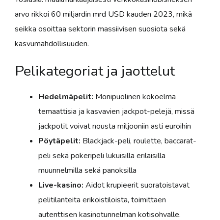
arvo rikkoi 60 miljardin mrd USD kauden 2023, mikä
seikka osoittaa sektorin massiivisen suosiota sekä
kasvumahdollisuuden.
Pelikategoriat ja jaottelut
Hedelmäpelit:
Monipuolinen kokoelma
temaattisia ja kasvavien jackpot-pelejä, missä
jackpotit voivat nousta miljooniin asti euroihin
Pöytäpelit:
Blackjack-peli, roulette, baccarat-
peli sekä pokeripeli lukuisilla erilaisilla
muunnelmilla sekä panoksilla
Live-kasino:
Aidot krupieerit suoratoistavat
pelitilanteita erikoistiloista, toimittaen
autenttisen kasinotunnelman kotisohvalle.