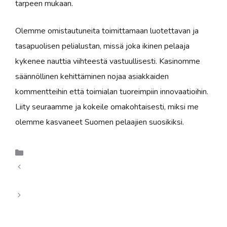
tarpeen mukaan.
Olemme omistautuneita toimittamaan luotettavan ja
tasapuolisen pelialustan, missä joka ikinen pelaaja
kykenee nauttia viihteestä vastuullisesti. Kasinomme
säännöllinen kehittäminen nojaa asiakkaiden
kommentteihin että toimialan tuoreimpiin innovaatioihin.
Liity seuraamme ja kokeile omakohtaisesti, miksi me
olemme kasvaneet Suomen pelaajien suosikiksi.
Uncategorized
Lucky Block Speelhuis: Baanbrekend Crypto Gaming
Platform voor Nederlandse Spelers
Spinrise Spielbank – Ihre exzellente Adresse für
Premium-Glücksspiel