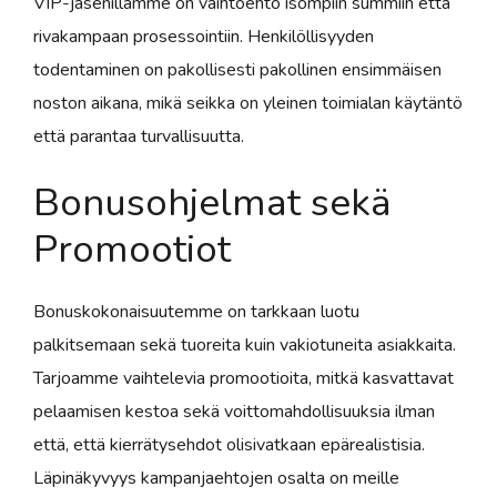
VIP-jäsenillämme on vaihtoehto isompiin summiin että
rivakampaan prosessointiin. Henkilöllisyyden
todentaminen on pakollisesti pakollinen ensimmäisen
noston aikana, mikä seikka on yleinen toimialan käytäntö
että parantaa turvallisuutta.
Bonusohjelmat sekä
Promootiot
Bonuskokonaisuutemme on tarkkaan luotu
palkitsemaan sekä tuoreita kuin vakiotuneita asiakkaita.
Tarjoamme vaihtelevia promootioita, mitkä kasvattavat
pelaamisen kestoa sekä voittomahdollisuuksia ilman
että, että kierrätysehdot olisivatkaan epärealistisia.
Läpinäkyvyys kampanjaehtojen osalta on meille