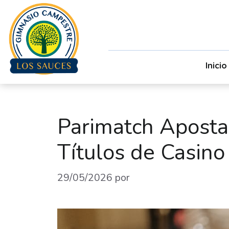
Inicio
Parimatch Aposta
Títulos de Casino
29/05/2026
por
admin