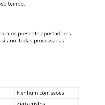
sso tempo.
para os presente apostadores.
usitano, todas processadas
Nenhum comissões
Zero custos