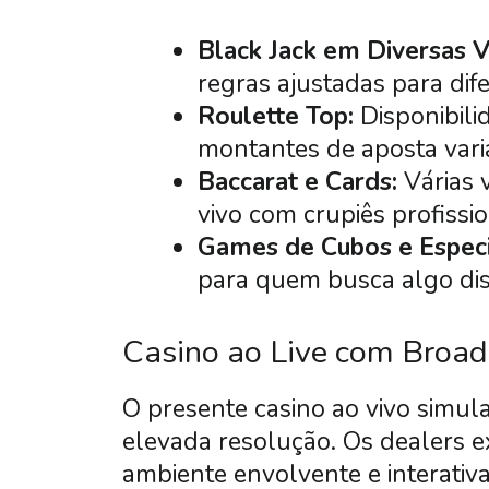
Black Jack em Diversas V
regras ajustadas para dif
Roulette Top:
Disponibilid
montantes de aposta vari
Baccarat e Cards:
Várias v
vivo com crupiês profissio
Games de Cubos e Especi
para quem busca algo dis
Casino ao Live com Broad
O presente casino ao vivo simul
elevada resolução. Os dealers 
ambiente envolvente e interativa