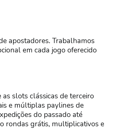
 de apostadores. Trabalhamos
cional em cada jogo oferecido
s slots clássicas de terceiro
is e múltiplas paylines de
expedições do passado até
rondas grátis, multiplicativos e