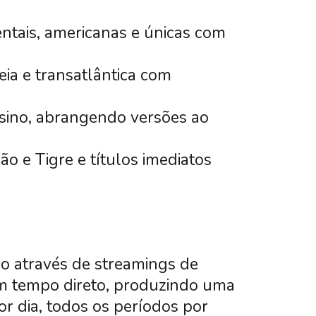
entais, americanas e únicas com
eia e transatlântica com
casino, abrangendo versões ao
o e Tigre e títulos imediatos
co através de streamings de
em tempo direto, produzindo uma
or dia, todos os períodos por