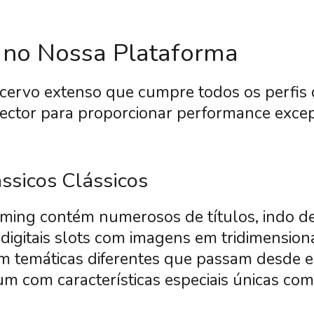
 no Nossa Plataforma
cervo extenso que cumpre todos os perfis
ector para proporcionar performance excep
ssicos Clássicos
ming contém numerosos de títulos, indo de a
digitais slots com imagens em tridimensiona
am temáticas diferentes que passam desde 
 com características especiais únicas como 