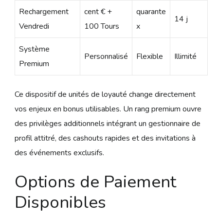
Rechargement
cent € +
quarante
14 j
Vendredi
100 Tours
x
Système
Personnalisé
Flexible
Illimité
Premium
Ce dispositif de unités de loyauté change directement
vos enjeux en bonus utilisables. Un rang premium ouvre
des privilèges additionnels intégrant un gestionnaire de
profil attitré, des cashouts rapides et des invitations à
des événements exclusifs.
Options de Paiement
Disponibles