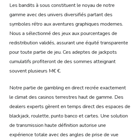
Les bandits à sous constituent le noyau de notre
gamme avec des univers diversifiés partant des
symboles rétro aux aventures graphiques modernes.
Nous a sélectionné des jeux aux pourcentages de
redistribution validés, assurant une équité transparente
pour toute partie de jeu. Ces adeptes de jackpots
cumulatifs profiteront de des sommes atteignant
souvent plusieurs M€ €.
Notre partie de gambling en direct recrée exactement
le climat des casinos terrestres haut de gamme. Des
dealers experts gèrent en temps direct des espaces de
blackjack, roulette, punto banco et cartes. Une solution
de transmission haute définition autorise une
expérience totale avec des angles de prise de vue