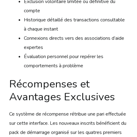
Exclusion volontaire limitée ou définitive du
compte
Historique détaillé des transactions consultable
à chaque instant
Connexions directs vers des associations d’aide
expertes
Évaluation personnel pour repérer les
comportements à problème
Récompenses et
Avantages Exclusives
Ce système de récompense rétribue une pari effectuée
sur cette interface. Les nouveaux inscrits bénéficient du
pack de démarrage organisé sur les quatres premiers