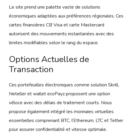
Le site prend une palette vaste de solutions
économiques adaptées aux préférences régionales. Ces
cartes financières CB Visa et carte Mastercard
autorisent des mouvements instantanées avec des
limites modifiables selon le rang du espace.
Options Actuelles de
Transaction
Ces portefeuilles électroniques comme solution Skrill,
Neteller et wallet ecoPayz proposent une option
véloce avec des délais de traitement courts. Nous
propose également intégré les monnaies virtuelles
essentielles comprenant BTC, l’Ethereum, LTC et Tether
pour assurer confidentialité et vitesse optimale.