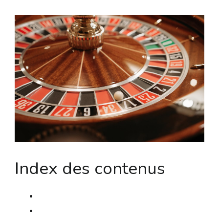
Index des contenus
Notre Offre de Divertissements Variée
Fiabilité et Agrément de Pari