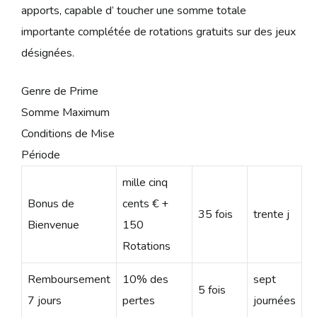
apports, capable d’ toucher une somme totale
importante complétée de rotations gratuits sur des jeux
désignées.
Genre de Prime
Somme Maximum
Conditions de Mise
Période
mille cinq
Bonus de
cents € +
35 fois
trente j
Bienvenue
150
Rotations
Remboursement
10% des
sept
5 fois
7 jours
pertes
journées