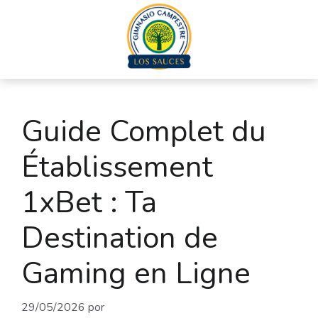
Guide Complet du
Établissement
1xBet : Ta
Destination de
Gaming en Ligne
29/05/2026
por
admin