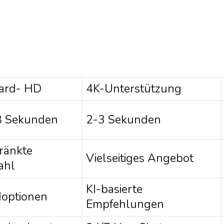
ard- HD
4K-Unterstützung
 8 Sekunden
2-3 Sekunden
ränkte
Vielseitiges Angebot
ahl
KI-basierte
optionen
Empfehlungen