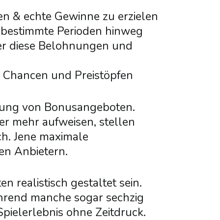
sten & echte Gewinne zu erzielen
r bestimmte Perioden hinweg
her diese Belohnungen und
 Chancen und Preistöpfen
tung von Bonusangeboten.
r mehr aufweisen, stellen
ch. Jene maximale
nen Anbietern.
 realistisch gestaltet sein.
ährend manche sogar sechzig
pielerlebnis ohne Zeitdruck.