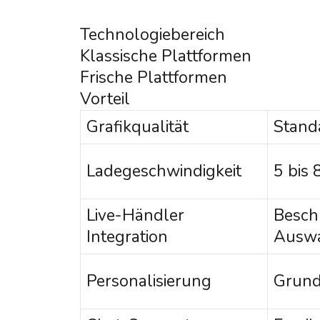
Technologiebereich
Klassische Plattformen
Frische Plattformen
Vorteil
Grafikqualität
Stand
Ladegeschwindigkeit
5 bis
Live-Händler
Besch
Integration
Ausw
Personalisierung
Grund