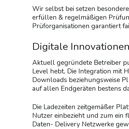
Wir selbst bei setzen besondere
erfüllen & regelmäßigen Prüfun
Prüforganisationen garantiert fa
Digitale Innovatione
Aktuell gegründete Betreiber pu
Level hebt. Die Integration mi
Downloads beziehungsweise Plug
auf allen Endgeräten bestens da
Die Ladezeiten zeitgemäßer Plat
Nutzer einbezieht und zum ein 
Daten- Delivery Netzwerke gew