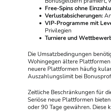
Bonusgeldern prämiert, w
Free-Spins ohne Einzahlu
Verlustabsicherungen:
An
VIP-Programme mit Leve
Privilegien
Turniere und Wettbewer
Die Umsatzbedingungen benöti
Wohingegen ältere Plattformen
neuere Plattformen häufig kul
Auszahlungslimit bei Bonusprofi
Zeitliche Beschränkungen für di
Seriöse neue Plattformen biete
oder 90 Tage gewähren. Diese ku