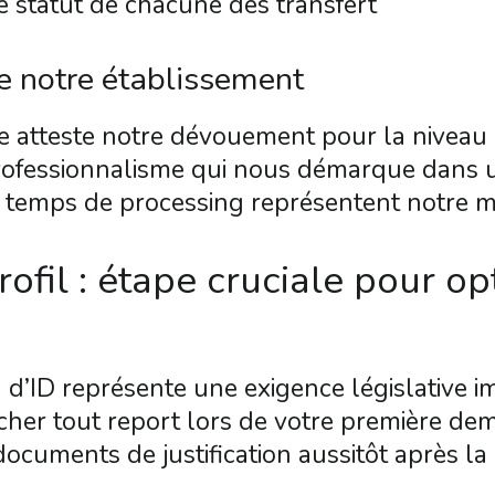
e statut de chacune des transfert
de notre établissement
ce atteste notre dévouement pour la niveau
ofessionnalisme qui nous démarque dans u
os temps de processing représentent notre m
rofil : étape cruciale pour op
’ID représente une exigence législative imp
pêcher tout report lors de votre première 
ocuments de justification aussitôt après l