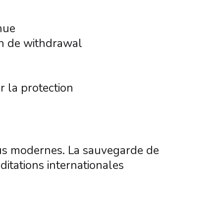
nue
on de withdrawal
 la protection
plus modernes. La sauvegarde de
ditations internationales