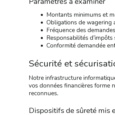
Paramètres à examiner
Montants minimums et ma
Obligations de wagering 
Fréquence des demandes a
Responsabilités d’impôts 
Conformité demandée entr
Sécurité et sécurisat
Notre infrastructure informatiq
vos données financières forme no
reconnues.
Dispositifs de sûreté mis