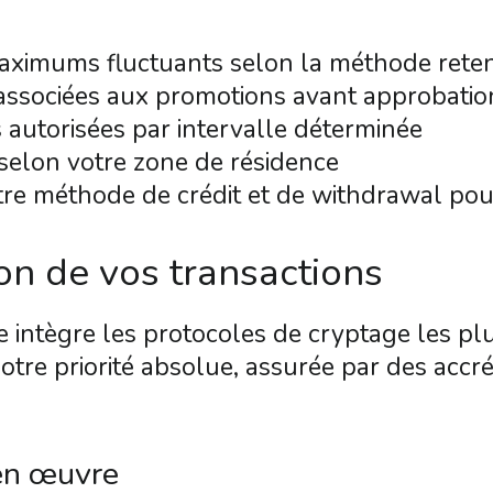
ximums fluctuants selon la méthode rete
associées aux promotions avant approbati
utorisées par intervalle déterminée
selon votre zone de résidence
e méthode de crédit et de withdrawal pour
ion de vos transactions
ue intègre les protocoles de cryptage les 
tre priorité absolue, assurée par des accré
 en œuvre