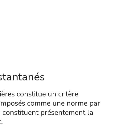
ts
stantanés
ières constitue un critère
 imposés comme une norme par
s constituent présentement la
.