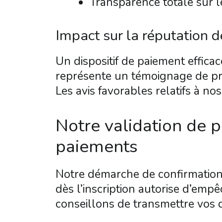
Transparence totale sur l
Impact sur la réputation 
Un dispositif de paiement effica
représente un témoignage de pr
Les avis favorables relatifs à n
Notre validation de p
paiements
Notre démarche de confirmation d
dès l’inscription autorise d’em
conseillons de transmettre vos d