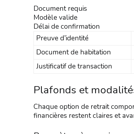
Document requis
Modèle valide
Délai de confirmation
Preuve d’identité
Document de habitation
Justificatif de transaction
Plafonds et modalités
Chaque option de retrait comport
financières restent claires et av