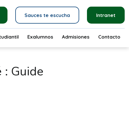
Sauces te escucha
Intranet
udiantil
Exalumnos
Admisiones
Contacto
é : Guide