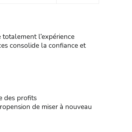
 totalement l’expérience
ces consolide la confiance et
e des profits
propension de miser à nouveau