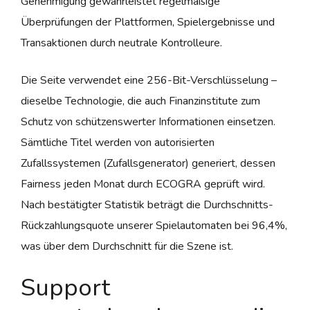
Genehmigung gewährleistet regelmäßige
Überprüfungen der Plattformen, Spielergebnisse und
Transaktionen durch neutrale Kontrolleure.
Die Seite verwendet eine 256-Bit-Verschlüsselung –
dieselbe Technologie, die auch Finanzinstitute zum
Schutz von schützenswerter Informationen einsetzen.
Sämtliche Titel werden von autorisierten
Zufallssystemen (Zufallsgenerator) generiert, dessen
Fairness jeden Monat durch ECOGRA geprüft wird.
Nach bestätigter Statistik beträgt die Durchschnitts-
Rückzahlungsquote unserer Spielautomaten bei 96,4%,
was über dem Durchschnitt für die Szene ist.
Support