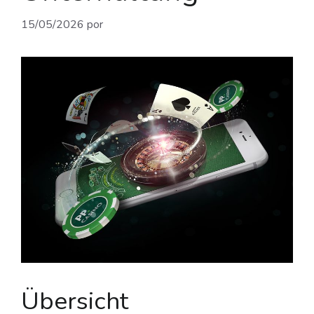
15/05/2026
por
admin
Übersicht