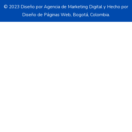
2003 para el nivel de Básica Secundaria y
Admisiones
© 2023 Diseño por
Agencia de Marketing Digital
y Hecho por
Resolución 01444 del 27 de noviembre de
Diseño de Páginas Web
, Bogotá, Colombia.
Contacto
2007 para los niveles de Media Académica.
Trabaja con nosotros
(601)876-3114
320-846-5844
L - V: 8:00am - 3:30pm
Km 4 Vía Siberia-Cota