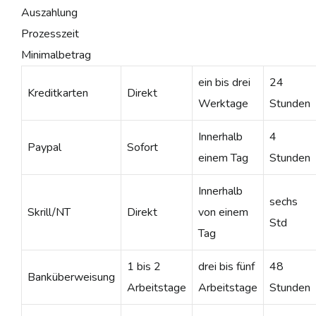
Auszahlung
Prozesszeit
Minimalbetrag
ein bis drei
24
Kreditkarten
Direkt
Werktage
Stunden
Innerhalb
4
Paypal
Sofort
einem Tag
Stunden
Innerhalb
sechs
Skrill/NT
Direkt
von einem
Std
Tag
1 bis 2
drei bis fünf
48
Banküberweisung
Arbeitstage
Arbeitstage
Stunden