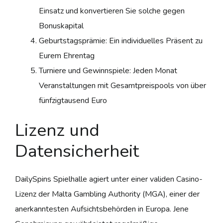
Einsatz und konvertieren Sie solche gegen
Bonuskapital
Geburtstagsprämie: Ein individuelles Präsent zu
Eurem Ehrentag
Turniere und Gewinnspiele: Jeden Monat
Veranstaltungen mit Gesamtpreispools von über
fünfzigtausend Euro
Lizenz und
Datensicherheit
DailySpins Spielhalle agiert unter einer validen Casino-
Lizenz der Malta Gambling Authority (MGA), einer der
anerkanntesten Aufsichtsbehörden in Europa. Jene