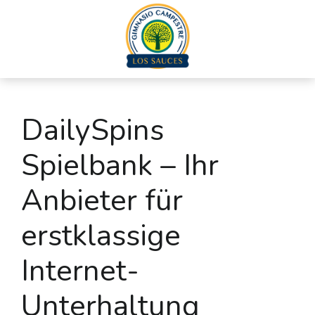
DailySpins
Spielbank – Ihr
Anbieter für
erstklassige
Internet-
Unterhaltung