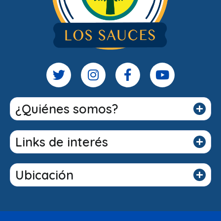
¿Quiénes somos?
Licencia de Funcionamiento según Resolución
Links de interés
de la Secretaría de Educación de
Cundinamarca, No. 006205del 4 de diciembre
Nuestro colegio
de 2002 para los niveles de Preescolar y
Ubicación
Básica Primaria.
Vida estudiantil
Exalumnos
Resolución 004578 del 19 de noviembre de