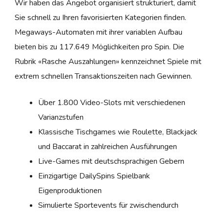
Wir haben das Angebot organisiert strukturiert, damit
Sie schnell zu Ihren favorisierten Kategorien finden.
Megaways-Automaten mit ihrer variablen Aufbau
bieten bis zu 117.649 Möglichkeiten pro Spin. Die
Rubrik «Rasche Auszahlungen» kennzeichnet Spiele mit
extrem schnellen Transaktionszeiten nach Gewinnen.
Über 1.800 Video-Slots mit verschiedenen
Varianzstufen
Klassische Tischgames wie Roulette, Blackjack
und Baccarat in zahlreichen Ausführungen
Live-Games mit deutschsprachigen Gebern
Einzigartige DailySpins Spielbank
Eigenproduktionen
Simulierte Sportevents für zwischendurch