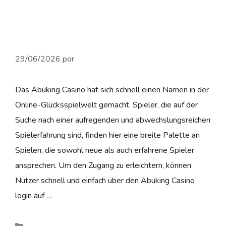
Blick auf die
Spielauswahl
29/06/2026
por
admin
Das Abuking Casino hat sich schnell einen Namen in der
Online-Glücksspielwelt gemacht. Spieler, die auf der
Suche nach einer aufregenden und abwechslungsreichen
Spielerfahrung sind, finden hier eine breite Palette an
Spielen, die sowohl neue als auch erfahrene Spieler
ansprechen. Um den Zugang zu erleichtern, können
Nutzer schnell und einfach über den Abuking Casino
login auf …
Leer más