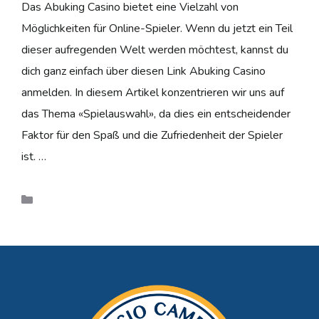
Das Abuking Casino bietet eine Vielzahl von
Möglichkeiten für Online-Spieler. Wenn du jetzt ein Teil
dieser aufregenden Welt werden möchtest, kannst du
dich ganz einfach über diesen Link Abuking Casino
anmelden. In diesem Artikel konzentrieren wir uns auf
das Thema «Spielauswahl», da dies ein entscheidender
Faktor für den Spaß und die Zufriedenheit der Spieler
ist. …
Leer más
abuking-casino1