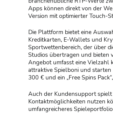
branchenübliche RTP-Werte zwis
Apps können direkt von der Web
Version mit optimierter Touch-S
Die Plattform bietet eine Ausw
Kreditkarten, E-Wallets und Kry
Sportwettenbereich, der über die
Studios übertragen und bieten 
Angebot umfasst eine Vielzahl k
attraktive Spielboni und starten
300 € und ein „Free Spins Pack“
Auch der Kundensupport spielt h
Kontaktmöglichkeiten nutzen kö
umfangreicheres Spieleportfolio