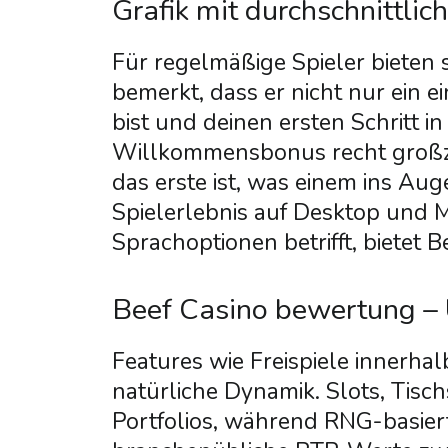
Grafik mit durchschnittli
Für regelmäßige Spieler bieten 
bemerkt, dass er nicht nur ein e
bist und deinen ersten Schritt i
Willkommensbonus recht großzü
das erste ist, was einem ins Aug
Spielerlebnis auf Desktop und M
Sprachoptionen betrifft, bietet 
Beef Casino bewertung – 
Features wie Freispiele innerh
natürliche Dynamik. Slots, Tisc
Portfolios, während RNG-basiert