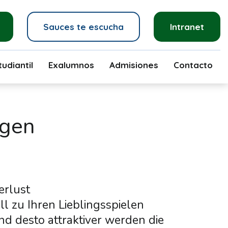
Sauces te escucha
Intranet
udiantil
Exalumnos
Admisiones
Contacto
ngen
Verlust
https://beefonline.de/app
ell zu Ihren Lieblingsspielen
und desto attraktiver werden die