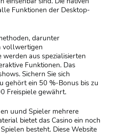
einsehbar sind. Die nativen
lle Funktionen der Desktop-
methoden, darunter
n vollwertigen
e werden aus spezialisierten
eraktive Funktionen. Das
hows. Sichern Sie sich
azu gehört ein 50 %-Bonus bis zu
0 Freispiele gewährt.
nnen uund Spieler mehrere
ial bietet das Casino ein noch
 Spielen besteht. Diese Website