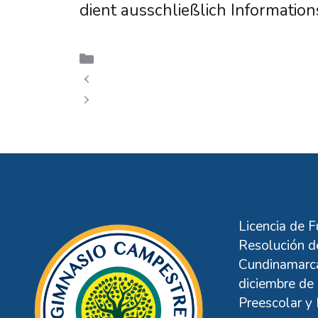
dient ausschließlich Informatio
Beef Casino (3)
StarCasino Platform: Een Volledige
Beef Casino Free Coins: Claim 100
Licencia de 
Resolución de
Cundinamarca
diciembre de 
Preescolar y 