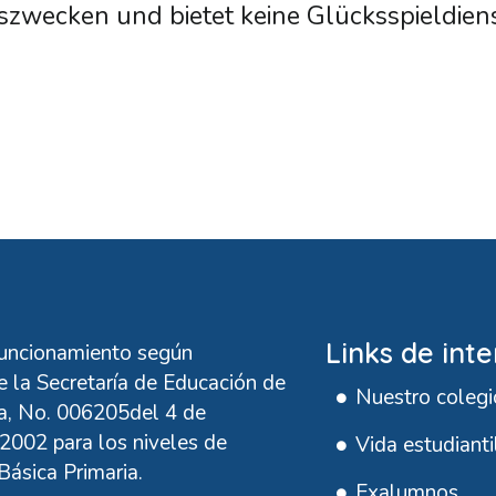
nszwecken und bietet keine Glücksspieldiens
 Guide voor Digitaal Casino Spelen in Belgie
 No-Deposit Spins Today
Links de inte
Funcionamiento según
 la Secretaría de Educación de
Nuestro colegi
, No. 006205del 4 de
2002 para los niveles de
Vida estudianti
Básica Primaria.
Exalumnos