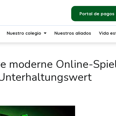
Portal de pagos
Nuestro colegio
Nuestros aliados
Vida est
e moderne Online-Spiel
Unterhaltungswert