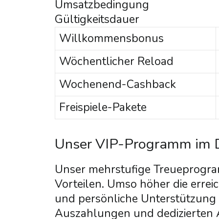
Umsatzbedingung
Gültigkeitsdauer
Willkommensbonus
Wöchentlicher Reload
Wochenend-Cashback
Freispiele-Pakete
Unser VIP-Programm im D
Unser mehrstufige Treueprogram
Vorteilen. Umso höher die erre
und persönliche Unterstützung a
Auszahlungen und dedizierten