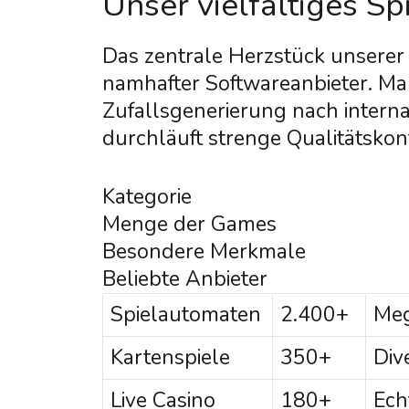
Unser vielfältiges S
Das zentrale Herzstück unserer
namhafter Softwareanbieter. Man
Zufallsgenerierung nach intern
durchläuft strenge Qualitätskon
Kategorie
Menge der Games
Besondere Merkmale
Beliebte Anbieter
Spielautomaten
2.400+
Meg
Kartenspiele
350+
Div
Live Casino
180+
Ech