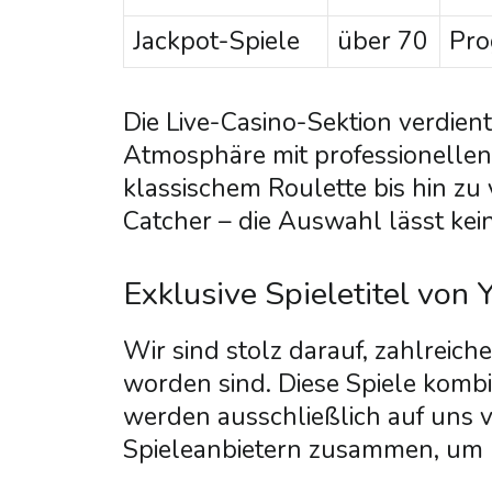
Jackpot-Spiele
über 70
Pro
Die Live-Casino-Sektion verdien
Atmosphäre mit professionellen 
klassischem Roulette bis hin zu
Catcher – die Auswahl lässt ke
Exklusive Spieletitel von
Wir sind stolz darauf, zahlreiche
worden sind. Diese Spiele komb
werden ausschließlich auf uns v
Spieleanbietern zusammen, um r