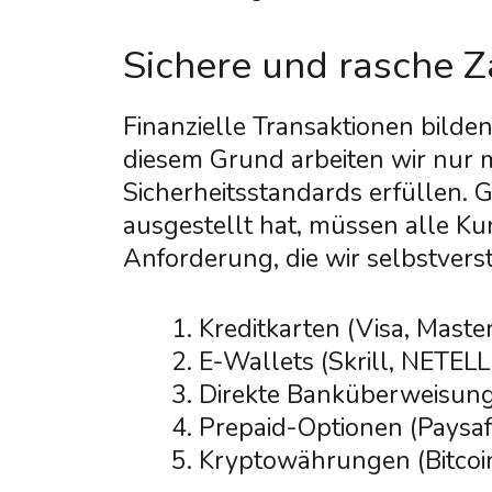
Sichere und rasche 
Finanzielle Transaktionen bild
diesem Grund arbeiten wir nur 
Sicherheitsstandards erfüllen.
ausgestellt hat, müssen alle K
Anforderung, die wir selbstverst
Kreditkarten (Visa, Maste
E-Wallets (Skrill, NETEL
Direkte Banküberweisunge
Prepaid-Optionen (Paysa
Kryptowährungen (Bitcoin