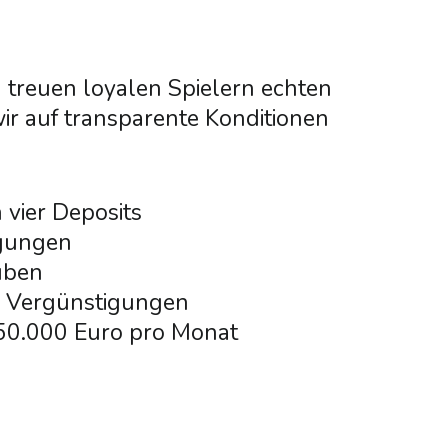
 treuen loyalen Spielern echten
r auf transparente Konditionen
 vier Deposits
ngungen
uben
n Vergünstigungen
 50.000 Euro pro Monat