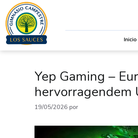
Inicio
Yep Gaming – Eur
hervorragendem 
19/05/2026
por
admin