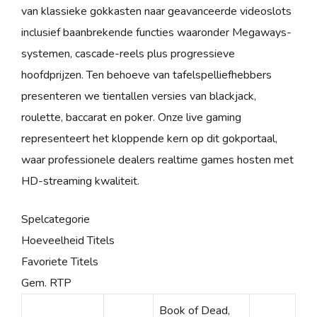
van klassieke gokkasten naar geavanceerde videoslots
inclusief baanbrekende functies waaronder Megaways-
systemen, cascade-reels plus progressieve
hoofdprijzen. Ten behoeve van tafelspelliefhebbers
presenteren we tientallen versies van blackjack,
roulette, baccarat en poker. Onze live gaming
representeert het kloppende kern op dit gokportaal,
waar professionele dealers realtime games hosten met
HD-streaming kwaliteit.
Spelcategorie
Hoeveelheid Titels
Favoriete Titels
Gem. RTP
Book of Dead,