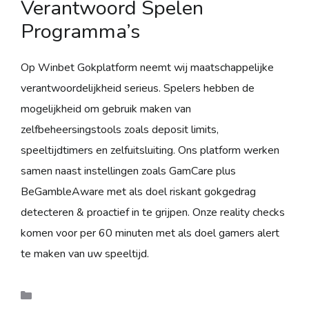
Verantwoord Spelen
Programma’s
Op Winbet Gokplatform neemt wij maatschappelijke
verantwoordelijkheid serieus. Spelers hebben de
mogelijkheid om gebruik maken van
zelfbeheersingstools zoals deposit limits,
speeltijdtimers en zelfuitsluiting. Ons platform werken
samen naast instellingen zoals GamCare plus
BeGambleAware met als doel riskant gokgedrag
detecteren & proactief in te grijpen. Onze reality checks
komen voor per 60 minuten met als doel gamers alert
te maken van uw speeltijd.
Uncategorized