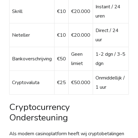
Instant / 24
Skrill
€10
€20.000
uren
Direct / 24
Neteller
€10
€20.000
uur
Geen
1-2 dgn / 3-5
Bankoverschrijving
€50
limiet
dgn
Onmiddellijk /
Cryptovaluta
€25
€50.000
1 uur
Cryptocurrency
Ondersteuning
Als modern casinoplatform heeft wij cryptobetalingen