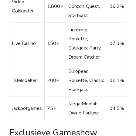
Video
1.800+
Gonzo’s Quest,
96.2%
Gokkasten
Starburst
Lightning
Roulette,
Live Casino
150+
97.3%
Blackjack Party,
Dream Catcher
European
Tafelspellen
200+
Roulette, Classic
98.1%
Blackjack
Mega Moolah,
Jackpotgames
75+
94.5%
Divine Fortune
Exclusieve Gameshow