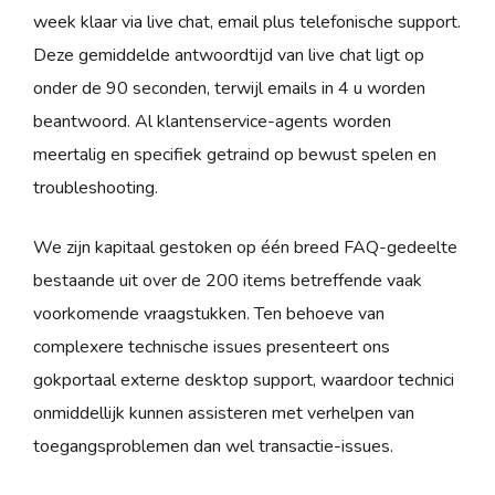
week klaar via live chat, email plus telefonische support.
Deze gemiddelde antwoordtijd van live chat ligt op
onder de 90 seconden, terwijl emails in 4 u worden
beantwoord. Al klantenservice-agents worden
meertalig en specifiek getraind op bewust spelen en
troubleshooting.
We zijn kapitaal gestoken op één breed FAQ-gedeelte
bestaande uit over de 200 items betreffende vaak
voorkomende vraagstukken. Ten behoeve van
complexere technische issues presenteert ons
gokportaal externe desktop support, waardoor technici
onmiddellijk kunnen assisteren met verhelpen van
toegangsproblemen dan wel transactie-issues.