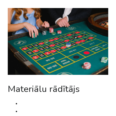
Materiālu rādītājs
Kas mūs izdala nozarē
Spēles sortiments plus sistēmas