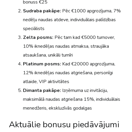
bonuss €25
Sudraba pakāpe:
Pēc €1000 apgrozījuma, 7%
nedēļu naudas atdeve, individuālais palīdzības
speciālists
Zelta posms:
Pēc tam kad €5000 turnover,
10% iknedēļas naudas atmaksa, straujāka
atsaukšana, unikāli turnīri
Platinum posms:
Kad €20000 apgrozījuma,
12% iknedēļas naudas atgriešana, personīgi
atlaide, VIP aktivitātes
Dimanta pakāpe:
Izņēmuma uz invitāciju,
maksimālā naudas atgriešana 15%, individuālais
menedžeris, ekskluzīvās godalgas
Aktuālie bonusu piedāvājumi