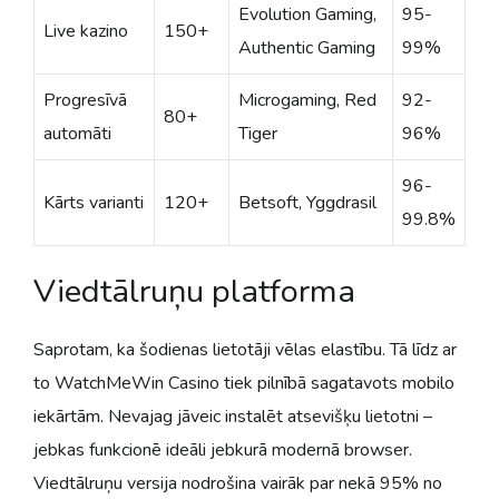
Evolution Gaming,
95-
Live kazino
150+
Authentic Gaming
99%
Progresīvā
Microgaming, Red
92-
80+
automāti
Tiger
96%
96-
Kārts varianti
120+
Betsoft, Yggdrasil
99.8%
Viedtālruņu platforma
Saprotam, ka šodienas lietotāji vēlas elastību. Tā līdz ar
to WatchMeWin Casino tiek pilnībā sagatavots mobilo
iekārtām. Nevajag jāveic instalēt atsevišķu lietotni –
jebkas funkcionē ideāli jebkurā modernā browser.
Viedtālruņu versija nodrošina vairāk par nekā 95% no