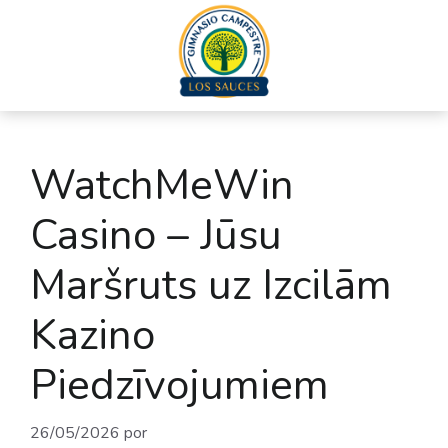
WatchMeWin
Casino – Jūsu
Maršruts uz Izcilām
Kazino
Piedzīvojumiem
26/05/2026
por
admin