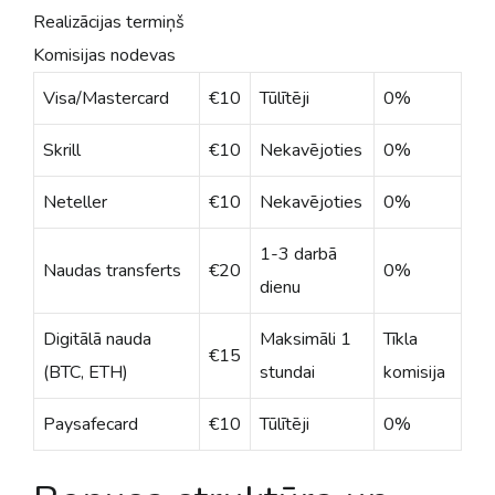
Realizācijas termiņš
Komisijas nodevas
Visa/Mastercard
€10
Tūlītēji
0%
Skrill
€10
Nekavējoties
0%
Neteller
€10
Nekavējoties
0%
1-3 darbā
Naudas transferts
€20
0%
dienu
Digitālā nauda
Maksimāli 1
Tīkla
€15
(BTC, ETH)
stundai
komisija
Paysafecard
€10
Tūlītēji
0%