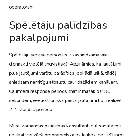
operatoram.
Spēlētāju palīdzības
pakalpojumi
Spēlētāju servisa personāls ir sasniedzama visu
diennakti vietējā lingvistiskā. Apzināmies, ka jautājumi
plus jautājumi varētu parādīties jebkādā laikā, tādēļ
sniedzam nemitīgu atbalstu caur dažādiem kanāliem.
Caurmēra response periods chat ir mazāk par 90
sekundēm, e-elektroniskā pasta jautājumi būt realizēti
2-4 stundas periodā.
Mūsu komandas palīdzības konsultanti būt sagatavoti
ne tikai vienkārši programmiskajos laukos, bet arī izprot