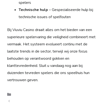
spelers
Technische hulp
– Gespecialiseerde hulp bij
technische issues of spelfouten
Bij Viuviu Casino draait alles om het bieden van een
superieure spelervaring die veiligheid combineert met
vermaak. Het systeem evolueert continu met de
laatste trends in de sector, terwijl wij onze focus
behouden op verantwoord gokken en
klanttevredenheid. Sluit u vandaag nog aan bij
duizenden tevreden spelers die ons speelhuis hun
vertrouwen geven.
Uncategorized
Vavada Digital Casino: Trăirea Integrală de Gaming