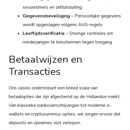
sessietimers en zelfuitsluiting
Gegevensbeveiliging
– Persoonlijke gegevens
wordt opgeslagen volgens AVG-regels
Leeftijdsverificatie
– Strenge controles om
minderjarigen te beschermen tegen toegang
Betaalwijzen en
Transacties
Ons casino ondersteunt een breed scala van
betaalopties die zijn afgestemd op de Hollandse markt.
Van klassieke bankoverschrijvingen tot moderne e-
wallets en cryptocurrency-opties, we zorgen ervoor dat
deposits en opnames vlot verlopen.