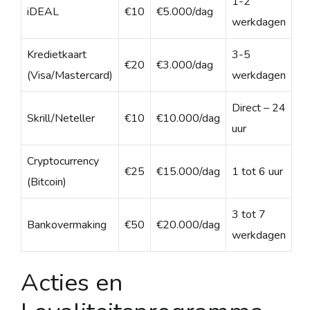
1-2
iDEAL
€10
€5.000/dag
werkdagen
Kredietkaart
3-5
€20
€3.000/dag
(Visa/Mastercard)
werkdagen
Direct – 24
Skrill/Neteller
€10
€10.000/dag
uur
Cryptocurrency
€25
€15.000/dag
1 tot 6 uur
(Bitcoin)
3 tot 7
Bankovermaking
€50
€20.000/dag
werkdagen
Acties en