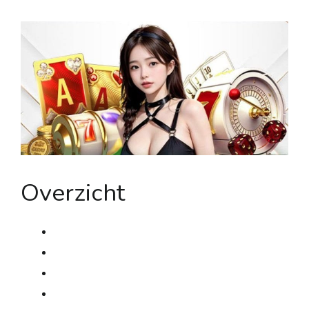
Overzicht
Ons Ruime Spelaanbod
Veiligheid plus Certificaten
Betaalopties en Overboekingen
Acties en Beloningsprogramma