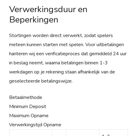
Verwerkingsduur en
Beperkingen
Stortingen worden direct verwerkt, zodat spelers
meteen kunnen starten met spelen. Voor uitbetalingen
hanteren wij een verificatieproces dat gemiddeld 24 uur
in beslag neemt, waarna betalingen binnen 1-3
werkdagen op je rekening staan afhankelijk van de
geselecteerde betalingswijze.
Betaalmethode
Minimum Deposit
Maximum Opname
Verwerkingstijd Opname