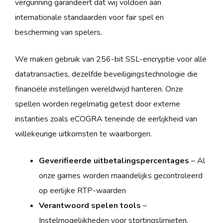
vergunning garandeert dat wij voldoen aan
internationale standaarden voor fair spel en
bescherming van spelers.
We maken gebruik van 256-bit SSL-encryptie voor alle
datatransacties, dezelfde beveiligingstechnologie die
financiële instellingen wereldwijd hanteren. Onze
spellen worden regelmatig getest door externe
instanties zoals eCOGRA teneinde de eerlijkheid van
willekeurige uitkomsten te waarborgen.
Geverifieerde uitbetalingspercentages
– Al
onze games worden maandelijks gecontroleerd
op eerlijke RTP-waarden
Verantwoord spelen tools
–
Instelmogelijkheden voor stortingslimieten,