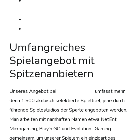
Verlockende Promotionen und
Stammkundenvorteile
Regulierung und Spielerschutz im Fokus
Smartphone Spielerlebnis auf oberstem Niveau
Umfangreiches
Spielangebot mit
Spitzenanbietern
Unseres Angebot bei
VegasHero login
umfasst mehr
denn 1.500 akribisch selektierte Spieltitel, jene durch
führende Spielestudios der Sparte angeboten werden.
Man arbeiten mit namhaften Namen etwa NetEnt,
Microgaming, Play’n GO und Evolution- Gaming
gemeinsam, um unserer Spielern ein einzigartiges