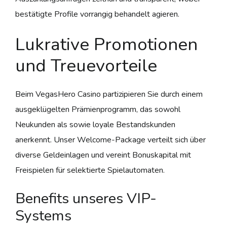
bestätigte Profile vorrangig behandelt agieren.
Lukrative Promotionen
und Treuevorteile
Beim VegasHero Casino partizipieren Sie durch einem
ausgeklügelten Prämienprogramm, das sowohl
Neukunden als sowie loyale Bestandskunden
anerkennt. Unser Welcome-Package verteilt sich über
diverse Geldeinlagen und vereint Bonuskapital mit
Freispielen für selektierte Spielautomaten.
Benefits unseres VIP-
Systems