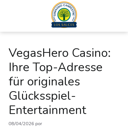
VegasHero Casino:
Ihre Top-Adresse
für originales
Glücksspiel-
Entertainment
08/04/2026
por
admin