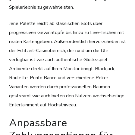
Spielerlebnis zu gewährleisten.
Jene Palette reicht ab klassischen Slots über
progressiven Gewinntöpfe bis hinzu zu Live-Tischen mit
realen Kartengebern. Außerordentlich hervorzuheben ist
der Echtzeit-Casinobereich, der rund um die Uhr
verfügbar ist wie auch authentische Glücksspiel-
Ambiente direkt auf Ihren Monitor bringt. Blackjack,
Roulette, Punto Banco und verschiedene Poker-
Varianten werden durch professionellen Räumen
gestreamt wie auch bieten den Nutzern wechselseitige
Entertainment auf Höchstniveau.
Anpassbare