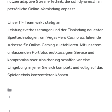
nutzen adaptive Stream-Technik, die sich dynamisch an
persönliche Online-Verbindung anpasst.
Unser IT- Team wirkt stetig an
Leistungsverbesserungen und der Einbindung neuester
Spieltechnologien, um VegasHero Casino als führende
Adresse für Online-Gaming zu etablieren. Mit unserem
umfassenden Portfolio, erstklassigem Service und
kompromissloser Absicherung schaffen wir eine
Umgebung, in jener Sie sich komplett und völlig auf das
Spielerlebnis konzentrieren können.
Uncategorized
VegasHero Casino: Your Entry Point to Top-Tier
Internet Gaming Excellence
Vegasino – Suomi-pelaajien Pelaajien Pidetty