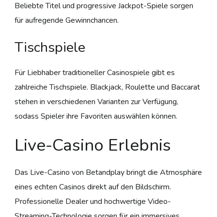
Beliebte Titel und progressive Jackpot-Spiele sorgen
für aufregende Gewinnchancen.
Tischspiele
Für Liebhaber traditioneller Casinospiele gibt es
zahlreiche Tischspiele. Blackjack, Roulette und Baccarat
stehen in verschiedenen Varianten zur Verfügung,
sodass Spieler ihre Favoriten auswählen können.
Live-Casino Erlebnis
Das Live-Casino von Betandplay bringt die Atmosphäre
eines echten Casinos direkt auf den Bildschirm.
Professionelle Dealer und hochwertige Video-
Streaming-Technologie sorgen für ein immersives