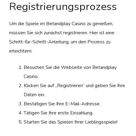
Registrierungsprozess
Um die Spiele im Betandplay Casino zu genießen,
müssen Sie sich zunächst registrieren. Hier ist eine
Schritt-für-Schritt-Anleitung, um den Prozess zu
erleichtern:
Besuchen Sie die Webseite von Betandplay
Casino.
Klicken Sie auf „Registrieren“ und geben Sie Ihre
Daten ein.
Bestätigen Sie Ihre E-Mail-Adresse.
Tätigen Sie Ihre erste Einzahlung.
Starten Sie das Spielen Ihrer Lieblingsspiele!