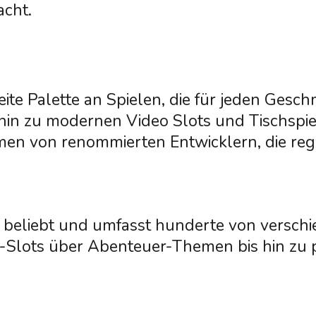
acht.
eite Palette an Spielen, die für jeden Gesc
hin zu modernen Video Slots und Tischspie
men von renommierten Entwicklern, die reg
rs beliebt und umfasst hunderte von versc
e-Slots über Abenteuer-Themen bis hin zu 