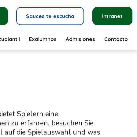
Sauces te escucha
Intranet
udiantil
Exalumnos
Admisiones
Contacto
etet Spielern eine
en zu erfahren, besuchen Sie
ell auf die Spielauswahl und was