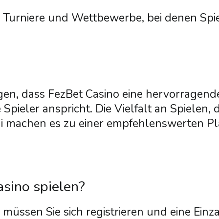
 Turniere und Wettbewerbe, bei denen Spie
en, dass FezBet Casino eine hervorragende 
pieler anspricht. Die Vielfalt an Spielen, 
ni machen es zu einer empfehlenswerten Pl
sino spielen?
müssen Sie sich registrieren und eine Einz