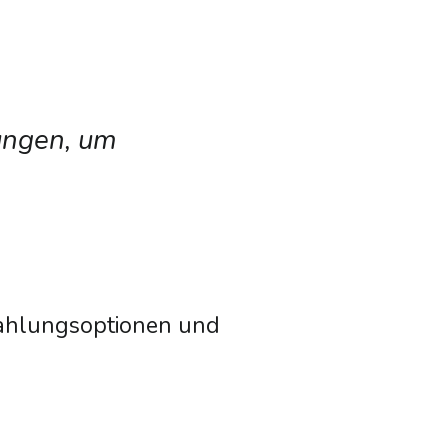
ungen, um
 Zahlungsoptionen und