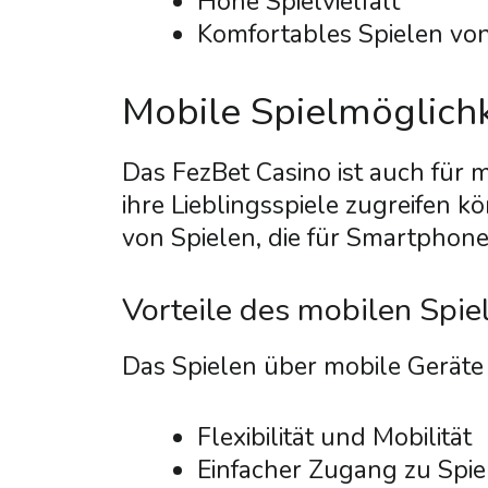
Hohe Spielvielfalt
Komfortables Spielen vo
Mobile Spielmöglich
Das FezBet Casino ist auch für m
ihre Lieblingsspiele zugreifen k
von Spielen, die für Smartphone
Vorteile des mobilen Spie
Das Spielen über mobile Geräte h
Flexibilität und Mobilität
Einfacher Zugang zu Spie