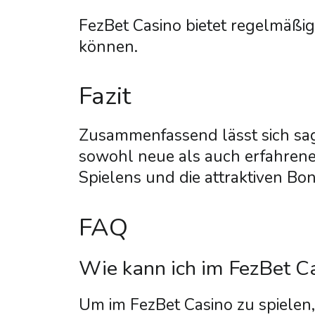
FezBet Casino bietet regelmäßig
können.
Fazit
Zusammenfassend lässt sich sag
sowohl neue als auch erfahrene S
Spielens und die attraktiven Bo
FAQ
Wie kann ich im FezBet Ca
Um im FezBet Casino zu spielen, 