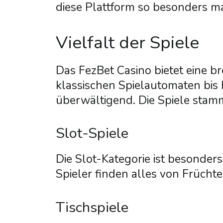
diese Plattform so besonders m
Vielfalt der Spiele
Das FezBet Casino bietet eine br
klassischen Spielautomaten bis 
überwältigend. Die Spiele stam
Slot-Spiele
Die Slot-Kategorie ist besonde
Spieler finden alles von Frücht
Tischspiele