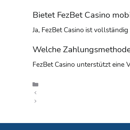
Bietet FezBet Casino mobi
Ja, FezBet Casino ist vollständig
Welche Zahlungsmethoden
FezBet Casino unterstützt eine 
Uncategorized
uncategorized
uncategorized