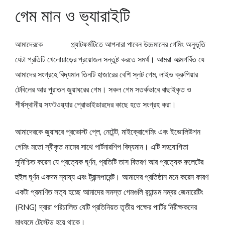
গেম মান ও ভ্যারাইটি
আমাদেরকে
winwin
প্ল্যাটফর্মটিতে আপনারা পাবেন উচ্চমানের গেমিং অনুভূতি
যেটা প্রতিটি খেলোয়াড়ের প্রয়োজন সন্তুষ্ট করতে সমর্থ। আমরা আত্মগর্বিত যে
আমাদের সংগ্রহে বিদ্যমান তিনটি হাজারের বেশি স্লট গেম, লাইভ ক্রুপিয়ার
টেবিলের আর পুরাতন জুয়াঘরের গেম। সকল গেম সতর্কভাবে বাছাইকৃত ও
শীর্ষস্থানীয় সফটওয়্যার প্রোভাইডারদের কাছে হতে সংগ্রহ করা।
আমাদেরকে জুয়াঘরে প্রভোস্ট প্লে, নেটেন্ট, মাইক্রোগেমিং এবং ইভোলিউশন
গেমিং মতো স্বীকৃত নামের সাথে পার্টনারশিপ বিদ্যমান। এটি সহযোগিতা
সুনিশ্চিত করেন যে প্রত্যেক ঘূর্ণন, প্রতিটি তাস বিতরণ আর প্রত্যেক রুলেটের
হুইল ঘূর্ণন একদম ন্যায্য এবং ট্রান্সপারেন্ট। আমাদের প্রতিষ্ঠান মনে করেন কারণ
একটা প্রমাণিত সত্য হচ্ছে আমাদের সমস্ত গেমগুলি র‍্যান্ডম নম্বর জেনারেটিং
(RNG) দ্বারা পরিচালিত যেটি প্রতিনিয়ত তৃতীয় পক্ষের পার্টির নিরীক্ষকদের
মাধ্যমে টেস্টেড হয়ে থাকে।