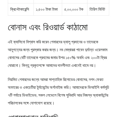
ক্রিপ্টোকারেন্সি
১,৫০০ টাকা টাকা
৫,০০,০০০ টক
তিরিশ মিনিট
বোনাস এবং রিওয়ার্ড কাঠামো
এই ক্যাসিনো বিশ্বাস করি করেন গেমারদের ভ্যালু প্রদানের ও তাদেরকে
আনুগত্যের জন্য পুরস্কার করার জন্য। নব মেম্বাররা পাবেন দুর্দান্ত ওয়েলকাম
বোনাসের যেটি তাদেরকে প্রথমের জমার উপর ১৫০% অবধি এবং ২০০টা ফ্রির
ঘোরানো। কিন্তু প্রকৃতপক্ষে আমাদের দানশীলতা এখানেই থামে নয়।
নিয়মিত গেমারদের জন্যে আমরা সাপ্তাহিক রিলোডের বোনাসের, নগদ ফেরত
অফারের ও একচেটিয়া টুর্নামেন্টের অর্গানাইজ করি। আমাদেরকে ভিআইপি কর্মসূচি
৭টি পর্যায়ে ডিভাইডেড, সকল লেভেলে বিশেষ সুবিধাদি আর নিজস্ব অ্যাকাউন্টের
পরিচালকের সঙ্গে যোগাযোগ রয়েছে।