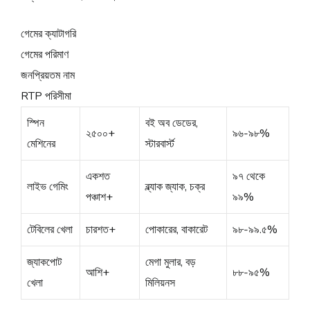
গেমের ক্যাটাগরি
গেমের পরিমাণ
জনপ্রিয়তম নাম
RTP পরিসীমা
স্পিন
বই অব ডেডের,
২৫০০+
৯৬-৯৮%
মেশিনের
স্টারবার্স্ট
একশত
৯৭ থেকে
লাইভ গেমিং
ব্ল্যাক জ্যাক, চক্র
পঞ্চাশ+
৯৯%
টেবিলের খেলা
চারশত+
পোকারের, বাকারেট
৯৮-৯৯.৫%
জ্যাকপোট
মেগা মুলার, বড়
আশি+
৮৮-৯৫%
খেলা
মিলিয়নস