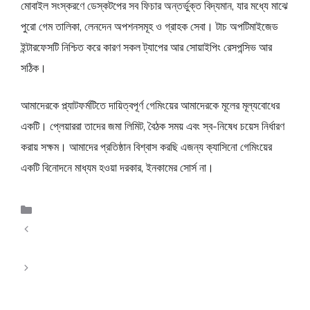
মোবাইল সংস্করণে ডেস্কটপের সব ফিচার অন্তর্ভুক্ত বিদ্যমান, যার মধ্যে মাঝে
পুরো গেম তালিকা, লেনদেন অপশনসমূহ ও গ্রাহক সেবা। টাচ অপটিমাইজেড
ইন্টারফেসটি নিশ্চিত করে কারণ সকল ট্যাপের আর সোয়াইপিং রেসপন্সিভ আর
সঠিক।
আমাদেরকে প্ল্যাটফর্মটিতে দায়িত্বপূর্ণ গেমিংয়ের আমাদেরকে মূলের মূল্যবোধের
একটি। প্লেয়াররা তাদের জমা লিমিট, বৈঠক সময় এবং স্ব-নিষেধ চয়েস নির্ধারণ
করায় সক্ষম। আমাদের প্রতিষ্ঠান বিশ্বাস করছি এজন্য ক্যাসিনো গেমিংয়ের
একটি বিনোদনে মাধ্যম হওয়া দরকার, ইনকামের সোর্স না।
Uncategorized
Keep Gaming Establishment: Your Own Premium
Location for Authentic Betting Excellence
A Real Money Online Hub Built for Safety