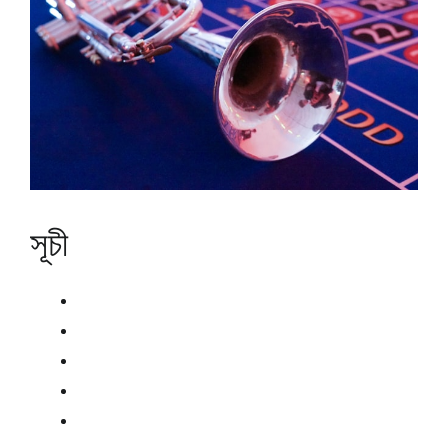
সূচী
খেলার শ্রেষ্ঠত্ব এবং বৈচিত্র্য
পেমেন্টের উপায় আর সিকিউরিটি
বোনাস এবং পুরস্কার ব্যবস্থা
কাস্টমার সাপোর্ট ও হেল্প
মুঠোফোন গেম এক্সপেরিয়েন্স