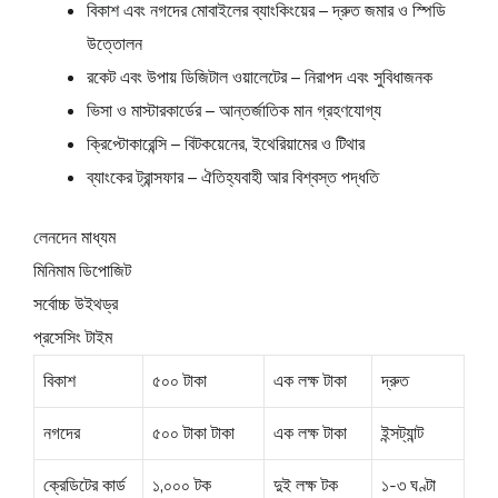
বিকাশ এবং নগদের মোবাইলের ব্যাংকিংয়ের – দ্রুত জমার ও স্পিডি
উত্তোলন
রকেট এবং উপায় ডিজিটাল ওয়ালেটের – নিরাপদ এবং সুবিধাজনক
ভিসা ও মাস্টারকার্ডের – আন্তর্জাতিক মান গ্রহণযোগ্য
ক্রিপ্টোকারেন্সি – বিটকয়েনের, ইথেরিয়ামের ও টিথার
ব্যাংকের ট্রান্সফার – ঐতিহ্যবাহী আর বিশ্বস্ত পদ্ধতি
লেনদেন মাধ্যম
মিনিমাম ডিপোজিট
সর্বোচ্চ উইথড্র
প্রসেসিং টাইম
বিকাশ
৫০০ টাকা
এক লক্ষ টাকা
দ্রুত
নগদের
৫০০ টাকা টাকা
এক লক্ষ টাকা
ইন্সট্যান্ট
ক্রেডিটের কার্ড
১,০০০ টক
দুই লক্ষ টক
১-৩ ঘণ্টা