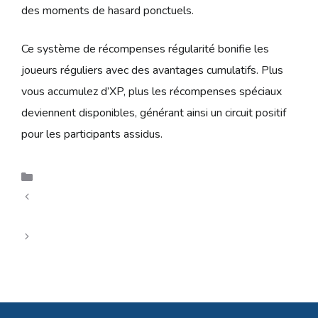
des moments de hasard ponctuels.
Ce système de récompenses régularité bonifie les
joueurs réguliers avec des avantages cumulatifs. Plus
vous accumulez d’XP, plus les récompenses spéciaux
deviennent disponibles, générant ainsi un circuit positif
pour les participants assidus.
Uncategorized
Quickwin Casino – Dein exklusiver Experte für
exzellentes Online-Glückssspiel
Westace Gaming: Exceptional Gaming Quality and
Top-tier Entertainment