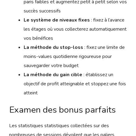
paris faibles et augmentez petit à petit selon vos
succès successifs
Le système de niveaux fixes
: fixez à l’avance
les étages où vous collecterez automatiquement
vos bénéfices
La méthode du stop-loss
: fixez une limite de
moins-values quotidienne rigoureuse pour
sauvegarder votre budget
La méthode du gain cible
: établissez un
objectif de profit atteignable et stoppez une fois
atteint
Examen des bonus parfaits
Les statistiques statistiques collectées sur des
nombreuses de sessions dévoilent que les paliers