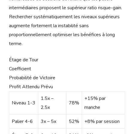
intermédiaires proposent le supérieur ratio risque-gain.
Rechercher systématiquement les niveaux supérieurs
augmente fortement la instabilité sans
proportionnellement optimiser les bénéfices à long
terme.
Étage de Tour
Coefficient
Probabilité de Victoire
Profit Attendu Prévu
1.5x –
+15% par
Niveau 1-3
78%
2.5x
manche
Palier 4-6
3x – 5x
52%
+8% par session