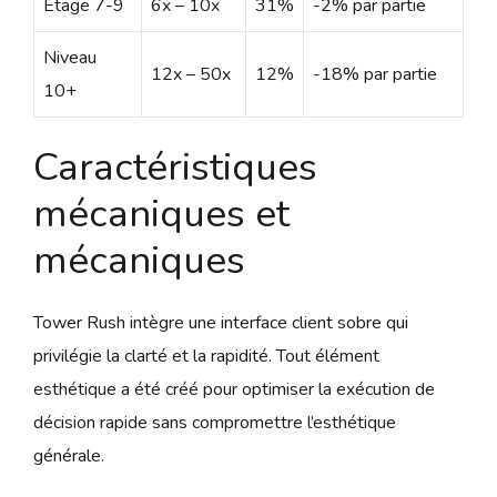
Étage 7-9
6x – 10x
31%
-2% par partie
Niveau
12x – 50x
12%
-18% par partie
10+
Caractéristiques
mécaniques et
mécaniques
Tower Rush intègre une interface client sobre qui
privilégie la clarté et la rapidité. Tout élément
esthétique a été créé pour optimiser la exécution de
décision rapide sans compromettre l’esthétique
générale.