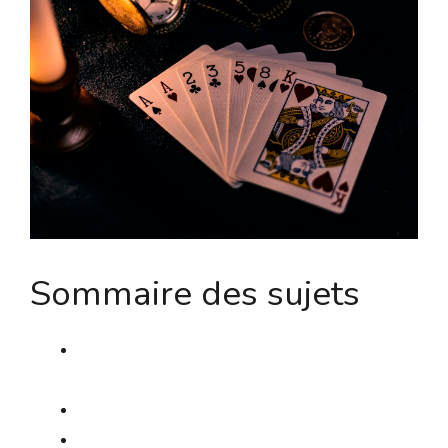
Sommaire des sujets
Comment marche notre système de
divertissement
Méthodes expertes pour augmenter vos profits
Caractéristiques mécaniques et mécaniques