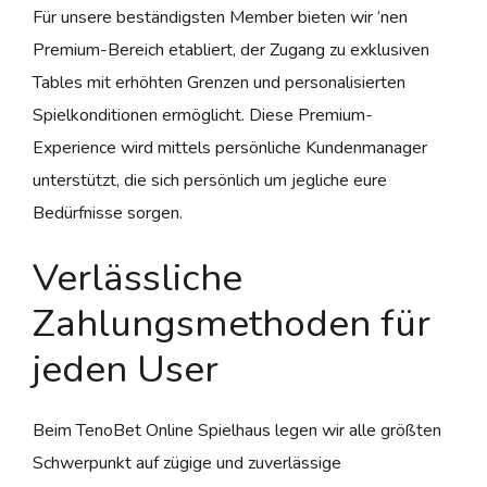
Für unsere beständigsten Member bieten wir ‘nen
Premium-Bereich etabliert, der Zugang zu exklusiven
Tables mit erhöhten Grenzen und personalisierten
Spielkonditionen ermöglicht. Diese Premium-
Experience wird mittels persönliche Kundenmanager
unterstützt, die sich persönlich um jegliche eure
Bedürfnisse sorgen.
Verlässliche
Zahlungsmethoden für
jeden User
Beim TenoBet Online Spielhaus legen wir alle größten
Schwerpunkt auf zügige und zuverlässige