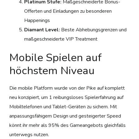
Platinum Stufe:
Maßgeschneiderte Bonus-
Offerten und Einladungen zu besonderen
Happenings
Diamant Level:
Beste Abhebungsgrenzen und
maßgeschneiderte VIP Treatment
Mobile Spielen auf
höchstem Niveau
Die mobile Platform wurde von der Pike auf komplett
neu konzipiert, um 1 reibungsloses Spielerfahrung auf
Mobiltelefonen und Tablet-Geräten zu sichern. Mit
anpassungsfähigem Design und gesteigerter Speed
könnt ihr mehr als 95% des Gameangebots gleichfalls
unterwegs nutzen.