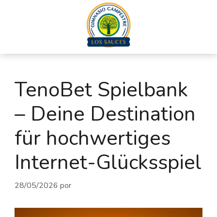
TenoBet Spielbank
– Deine Destination
für hochwertiges
Internet-Glücksspiel
28/05/2026
por
admin