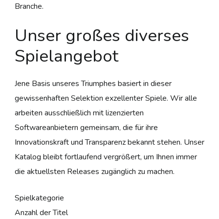
Branche.
Unser großes diverses
Spielangebot
Jene Basis unseres Triumphes basiert in dieser
gewissenhaften Selektion exzellenter Spiele. Wir alle
arbeiten ausschließlich mit lizenzierten
Softwareanbietern gemeinsam, die für ihre
Innovationskraft und Transparenz bekannt stehen. Unser
Katalog bleibt fortlaufend vergrößert, um Ihnen immer
die aktuellsten Releases zugänglich zu machen.
Spielkategorie
Anzahl der Titel