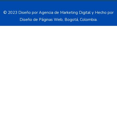
Resolución 004578 del 19 de noviembre de
2003 para el nivel de Básica Secundaria y
Admisiones
© 2023 Diseño por
Agencia de Marketing Digital
y Hecho por
Resolución 01444 del 27 de noviembre de
Diseño de Páginas Web
, Bogotá, Colombia.
Contacto
2007 para los niveles de Media Académica.
Trabaja con nosotros
(601)876-3114
320-846-5844
L - V: 8:00am - 3:30pm
Km 4 Vía Siberia-Cota