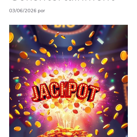
03/06/2026
por
admin