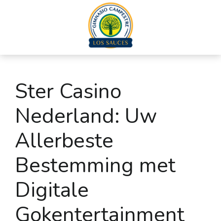
Ster Casino
Nederland: Uw
Allerbeste
Bestemming met
Digitale
Gokentertainment