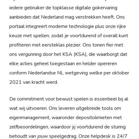
iedere gebruiker de topklasse digitale gokervaring
aanbieden dat Nederland mag verstrekken heeft. Ons
portaal integreert moderne technologie plus onze rijke
keuze met spellen, zodat je voortdurend of overall kunt
profiteren met eersteklas plezier. Ons tonen fier met
ons vergunning door het KSA (KSA), die waarborgt dat
elke acties geheel toegestaan en helder opereren
conform Nederlandse NL wetgeving welke per oktober
2021 van kracht werd.
De commitment voor bewust spelen is essentieel bij al
wat wij uitvoeren. Ons leveren uitgebreide tools om
eigenmanagement, waaronder depositolimieten met
zelfbeoordelingen, waardoor jij voortdurend de sturing
behoudt van jouw speelgedrag. Onze helpdesk is 24/7