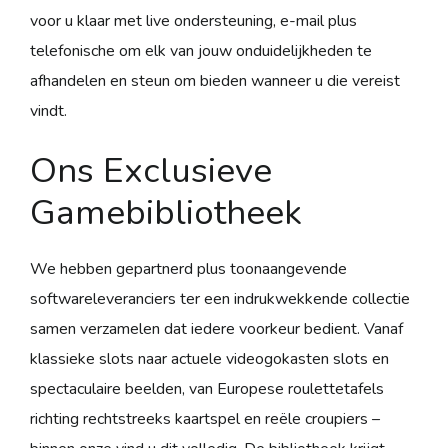
voor u klaar met live ondersteuning, e-mail plus
telefonische om elk van jouw onduidelijkheden te
afhandelen en steun om bieden wanneer u die vereist
vindt.
Ons Exclusieve
Gamebibliotheek
We hebben gepartnerd plus toonaangevende
softwareleveranciers ter een indrukwekkende collectie
samen verzamelen dat iedere voorkeur bedient. Vanaf
klassieke slots naar actuele videogokasten slots en
spectaculaire beelden, van Europese roulettetafels
richting rechtstreeks kaartspel en reële croupiers –