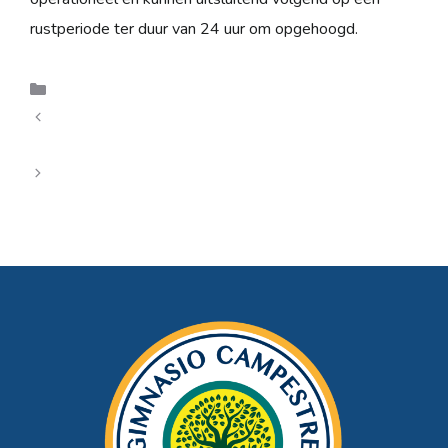
rustperiode ter duur van 24 uur om opgehoogd.
Uncategorized
Trova l’Avventura di Intrattenimento Totale su il
nostro Casino
Welcome to from Voler Bet Casino: In which Top-
tier Gaming Encounters Remarkable Rewards