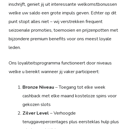
inschrijft, geniet jij uit interessante welkomstbonussen
welke uw saldo een grote impuls geven. Echter op dit
punt stopt alles niet – wij verstrekken frequent
seizoenale promoties, toernooien en prijzenpotten met
bijzondere premium benefits voor ons meest loyale
leden.
Ons loyaliteitsprogramma functioneert door niveaus
welke u bereikt wanneer jij vaker participeert:
Bronze Niveau
– Toegang tot elke week
cashback met elke maand kosteloze spins voor
gekozen slots
Zilver Level
– Verhoogde
teruggavepercentages plus eersteklas hulp plus