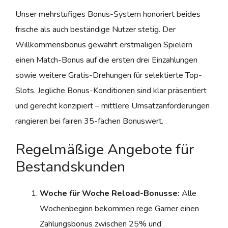
Unser mehrstufiges Bonus-System honoriert beides
frische als auch beständige Nutzer stetig. Der
Willkommensbonus gewährt erstmaligen Spielern
einen Match-Bonus auf die ersten drei Einzahlungen
sowie weitere Gratis-Drehungen für selektierte Top-
Slots. Jegliche Bonus-Konditionen sind klar präsentiert
und gerecht konzipiert – mittlere Umsatzanforderungen
rangieren bei fairen 35-fachen Bonuswert.
Regelmäßige Angebote für
Bestandskunden
Woche für Woche Reload-Bonusse:
Alle
Wochenbeginn bekommen rege Gamer einen
Zahlungsbonus zwischen 25% und