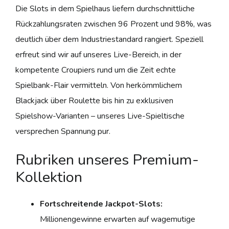
Die Slots in dem Spielhaus liefern durchschnittliche
Rückzahlungsraten zwischen 96 Prozent und 98%, was
deutlich über dem Industriestandard rangiert. Speziell
erfreut sind wir auf unseres Live-Bereich, in der
kompetente Croupiers rund um die Zeit echte
Spielbank-Flair vermitteln. Von herkömmlichem
Blackjack über Roulette bis hin zu exklusiven
Spielshow-Varianten – unseres Live-Spieltische
versprechen Spannung pur.
Rubriken unseres Premium-
Kollektion
Fortschreitende Jackpot-Slots:
Millionengewinne erwarten auf wagemutige