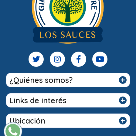
¿Quiénes somos?
Licencia de Funcionamiento según Resolución
Links de interés
de la Secretaría de Educación de
Cundinamarca, No. 006205del 4 de diciembre
Nuestro colegio
de 2002 para los niveles de Preescolar y
Ubicación
Básica Primaria.
Vida estudiantil