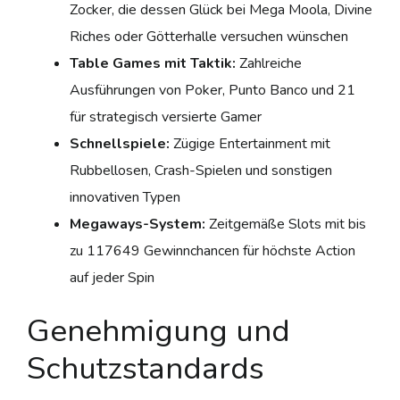
Zocker, die dessen Glück bei Mega Moola, Divine
Riches oder Götterhalle versuchen wünschen
Table Games mit Taktik:
Zahlreiche
Ausführungen von Poker, Punto Banco und 21
für strategisch versierte Gamer
Schnellspiele:
Zügige Entertainment mit
Rubbellosen, Crash-Spielen und sonstigen
innovativen Typen
Megaways-System:
Zeitgemäße Slots mit bis
zu 117649 Gewinnchancen für höchste Action
auf jeder Spin
Genehmigung und
Schutzstandards