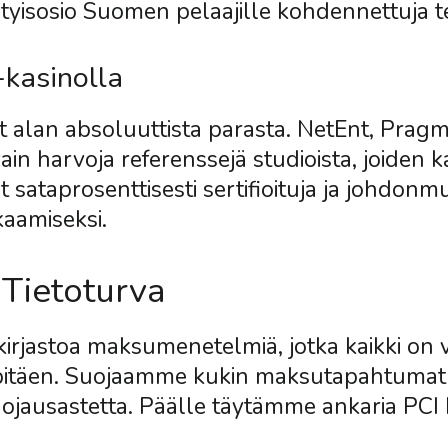
ityisosio Suomen pelaajille kohdennettuja 
-kasinolla
lan absoluuttista parasta. NetEnt, Pragma
in harvoja referenssejä studioista, joiden k
 sataprosenttisesti sertifioituja ja johdonm
kaamiseksi.
Tietoturva
jastoa maksumenetelmiä, jotka kaikki on val
pitäen. Suojaamme kukin maksutapahtumat 2
ojausastetta. Päälle täytämme ankaria PCI 