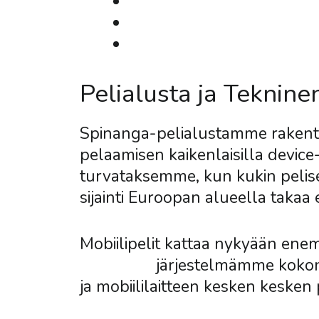
Maksuvaihtoehdot ja Suo
Tarjoukset ja Kampanjat
Tukipalvelu ja Yhteydenp
Pelialusta ja Teknine
Spinanga-pelialustamme rakent
pelaamisen kaikenlaisilla device
turvataksemme, kun kukin pelis
sijainti Euroopan alueella takaa
Mobiilipelit kattaa nykyään en
sivustolle
järjestelmämme kokona
ja mobiililaitteen kesken kesken 