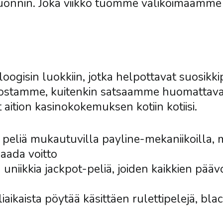
 tuonnin. Joka viikko tuomme valikoimaamme
oogisin luokkiin, jotka helpottavat suosikkip
ostamme, kuitenkin satsaamme huomattavast
t aition kasinokokemuksen kotiin kotiisi.
 peliä mukautuvilla payline-mekaniikoilla, m
saada voitto
uniikkia jackpot-peliä, joiden kaikkien pää
iaikaista pöytää käsittäen rulettipelejä, blac