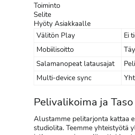
Toiminto
Selite
Hyöty Asiakkaalle
Välitön Play
Ei 
Mobiilisoitto
Täy
Salamanopeat latausajat
Pel
Multi-device sync
Yht
Pelivalikoima ja Taso
Alustamme pelitarjonta kattaa en
studiolita. Teemme yhteistyötä yl