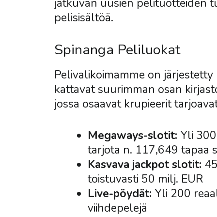
jatkuvan uusien pelituotteiden
pelisisältöä.
Spinanga Peliluokat
Pelivalikoimamme on järjestetty l
kattavat suurimman osan kirjast
jossa osaavat krupieerit tarjoava
Megaways-slotit:
Yli 300
tarjota n. 117,649 tapaa 
Kasvava jackpot slotit:
45 
toistuvasti 50 milj. EUR
Live-pöydät:
Yli 200 reaal
viihdepelejä