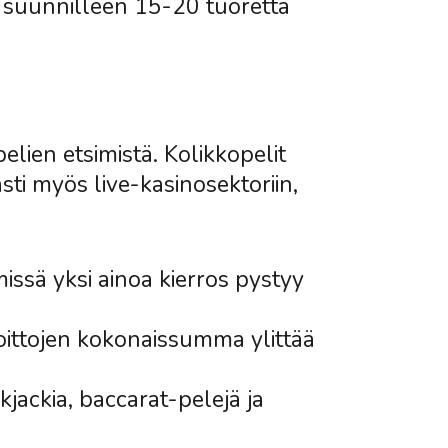
 suunnilleen 15-20 tuoretta
elien etsimistä. Kolikkopelit
i myös live-kasinosektoriin,
issä yksi ainoa kierros pystyy
voittojen kokonaissumma ylittää
kjackia, baccarat-pelejä ja