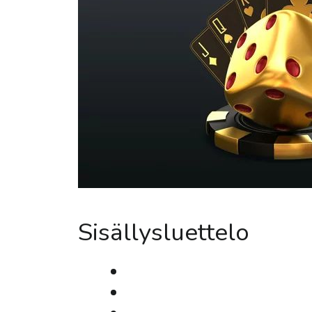
Sisällysluettelo
Pelialusta ja Tekniikka
Pelikirjasto ja Taso