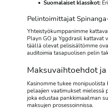
Suomalaiset klassikot:
Er
Pelintoimittajat Spinanga
Yhteistyökumppanimme kattavat a
Playn GO ja Yggdrasil kattavat va
täällä olevat pelisisältömme ovat
auditoimia tasapuolisen pelin ta
Maksuvaihtoehdot ja 
Kasinomme tukee monipuolista kir
pelaajien vaatimukset mielessä 
joka edustaa pankkimaailman su
maksujen prosessoinnissa.