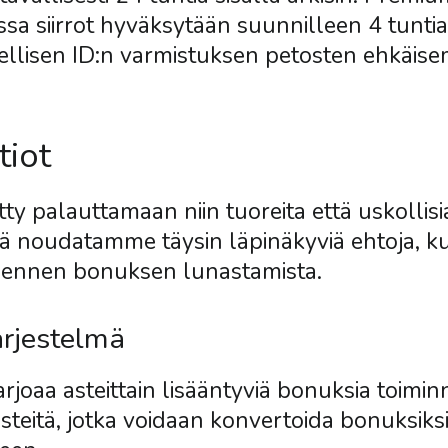
ossa siirrot hyväksytään suunnilleen 4 tuntia
lisen ID:n varmistuksen petosten ehkäisem
tiot
y palauttamaan niin tuoreita että uskollis
nä noudatamme täysin läpinäkyviä ehtoja, k
ty ennen bonuksen lunastamista.
rjestelmä
rjoaa asteittain lisääntyviä bonuksia toimi
teitä, jotka voidaan konvertoida bonuksiksi 