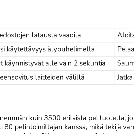
tiedostojen latausta vaadita
Aloit
si käytettävyys älypuhelimella
Pelaa
it käynnistyvät alle vain 2 sekuntia
Saum
eensovitus laitteiden välillä
Jatka
emmän kuin 3500 erilaista pelituotetta, jot
i 80 pelintoimittajan kanssa, mikä tekijä var