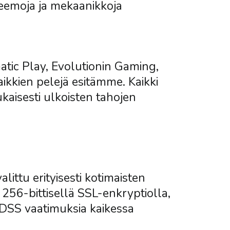
teemoja ja mekaanikkoja
tic Play, Evolutionin Gaming,
aikkien pelejä esitämme. Kaikki
ukaisesti ulkoisten tahojen
ittu erityisesti kotimaisten
56-bittisellä SSL-enkryptiolla,
DSS vaatimuksia kaikessa