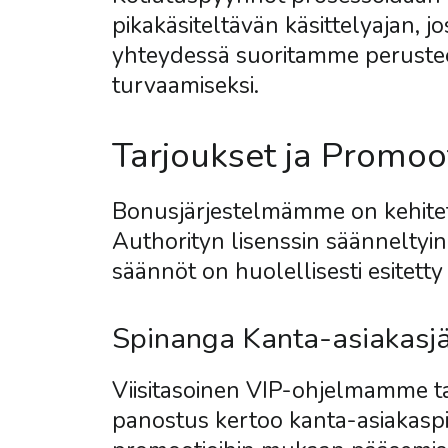
pikakäsiteltävän käsittelyajan, j
yhteydessä suoritamme perusteel
turvaamiseksi.
Tarjoukset ja Promoo
Bonusjärjestelmämme on kehitett
Authorityn lisenssin säänneltyi
säännöt on huolellisesti esitet
Spinanga Kanta-asiakasjä
Viisitasoinen VIP-ohjelmamme ta
panostus kertoo kanta-asiakaspis