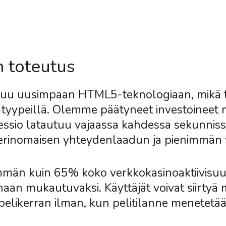
jaus
ito
n toteutus
uu uusimpaan HTML5-teknologiaan, mikä te
-tyypeillä. Olemme päätyneet investoineet me
essio latautuu vajaassa kahdessa sekunnis
 erinomaisen yhteydenlaadun ja pienimmän vi
emmän kuin 65% koko verkkokasinoaktiivisu
an mukautuvaksi. Käyttäjät voivat siirtyä 
pelikerran ilman, kun pelitilanne menetetään