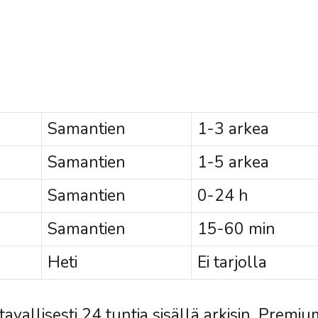
Samantien
1-3 arkea
Samantien
1-5 arkea
Samantien
0-24 h
Samantien
15-60 min
Heti
Ei tarjolla
avallisesti 24 tuntia sisällä arkisin. Prem