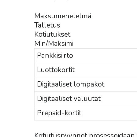
Maksumenetelmä
Talletus
Kotiutukset
Min/Maksimi
Pankkisiirto
Luottokortit
Digitaaliset lompakot
Digitaaliset valuutat
Prepaid-kortit
Kotiutuspyynnöt prosessoidaan t