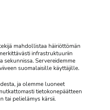
kijä mahdollistaa häiriöttömän
rkittävästi infrastruktuuriin
sa sekunnissa. Servereidemme
iveen suomalaisille käyttäjille.
udesta, ja olemme luoneet
siirry
mutkattomasti tietokonepäätteen
 tai pelielämys kärsii.