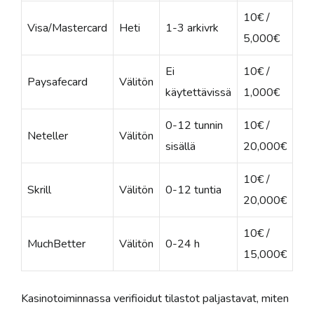
10€ /
Visa/Mastercard
Heti
1-3 arkivrk
5,000€
Ei
10€ /
Paysafecard
Välitön
käytettävissä
1,000€
0-12 tunnin
10€ /
Neteller
Välitön
sisällä
20,000€
10€ /
Skrill
Välitön
0-12 tuntia
20,000€
10€ /
MuchBetter
Välitön
0-24 h
15,000€
Kasinotoiminnassa verifioidut tilastot paljastavat, miten