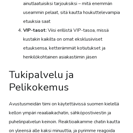
ainutlaatuisiksi tarjouksiksi – mitä enemmän
useammin pelaat, sitä kautta houkuttelevampia
etuuksia saat
VIP-tasot:
Viisi erillistä VIP-tasoa, missä
kustakin kaikilta on omat eksklusiiviset
etuuksensa, ketterämmät kotiutukset ja
henkilökohtainen asiakastiimin jäsen
Tukipalvelu ja
Pelikokemus
Avustusmeidän tiimi on käytettävissä suomen kielellä
kellon ympäri reaaliaikachatin, sähköpostiviestin ja
puhelinpalvelun keinoin. Reaktioaikamme chatin kautta
on yleensä alle kaksi minuuttia, ja pyrimme reagoida