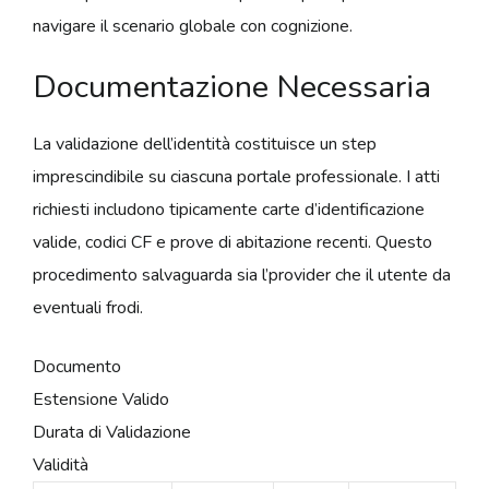
navigare il scenario globale con cognizione.
Documentazione Necessaria
La validazione dell’identità costituisce un step
imprescindibile su ciascuna portale professionale. I atti
richiesti includono tipicamente carte d’identificazione
valide, codici CF e prove di abitazione recenti. Questo
procedimento salvaguarda sia l’provider che il utente da
eventuali frodi.
Documento
Estensione Valido
Durata di Validazione
Validità