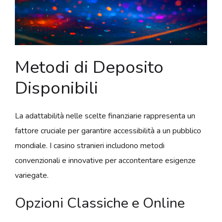
Metodi di Deposito
Disponibili
La adattabilità nelle scelte finanziarie rappresenta un
fattore cruciale per garantire accessibilità a un pubblico
mondiale. I casino stranieri includono metodi
convenzionali e innovative per accontentare esigenze
variegate.
Opzioni Classiche e Online