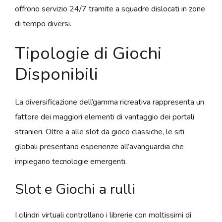
offrono servizio 24/7 tramite a squadre dislocati in zone
di tempo diversi.
Tipologie di Giochi
Disponibili
La diversificazione dell’gamma ricreativa rappresenta un
fattore dei maggiori elementi di vantaggio dei portali
stranieri. Oltre a alle slot da gioco classiche, le siti
globali presentano esperienze all’avanguardia che
impiegano tecnologie emergenti.
Slot e Giochi a rulli
I cilindri virtuali controllano i librerie con moltissimi di