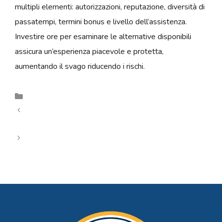
multipli elementi: autorizzazioni, reputazione, diversità di
passatempi, termini bonus e livello dell’assistenza.
Investire ore per esaminare le alternative disponibili
assicura un’esperienza piacevole e protetta,
aumentando il svago riducendo i rischi.
Uncategorized
Spielbank mit Google Play Geld bezahlen: Die
moderne Zahlungsmethode für Internet-Spieler
Maior Casino Virtual Portugal: Guia Extenso para
Jogadores Seletivos