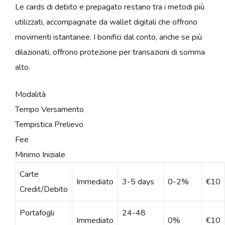
Le cards di debito e prepagato restano tra i metodi più
utilizzati, accompagnate da wallet digitali che offrono
movimenti istantanee. I bonifici dal conto, anche se più
dilazionati, offrono protezione per transazioni di somma
alto.
Modalità
Tempo Versamento
Tempistica Prelievo
Fee
Minimo Iniziale
Carte
Immediato
3-5 days
0-2%
€10
Credit/Debito
Portafogli
24-48
Immediato
0%
€10