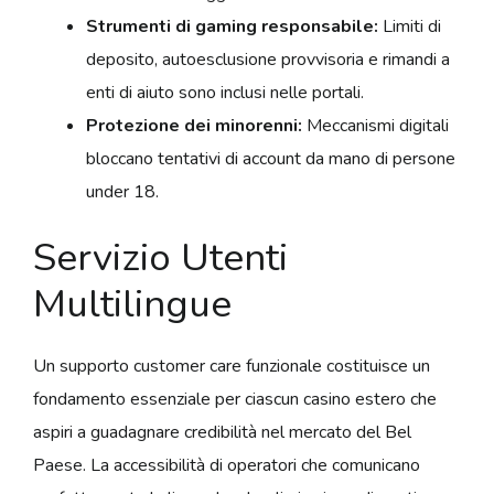
Strumenti di gaming responsabile:
Limiti di
deposito, autoesclusione provvisoria e rimandi a
enti di aiuto sono inclusi nelle portali.
Protezione dei minorenni:
Meccanismi digitali
bloccano tentativi di account da mano di persone
under 18.
Servizio Utenti
Multilingue
Un supporto customer care funzionale costituisce un
fondamento essenziale per ciascun casino estero che
aspiri a guadagnare credibilità nel mercato del Bel
Paese. La accessibilità di operatori che comunicano