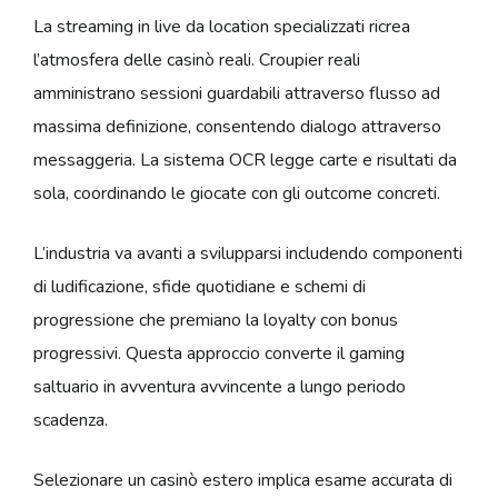
La streaming in live da location specializzati ricrea
l’atmosfera delle casinò reali. Croupier reali
amministrano sessioni guardabili attraverso flusso ad
massima definizione, consentendo dialogo attraverso
messaggeria. La sistema OCR legge carte e risultati da
sola, coordinando le giocate con gli outcome concreti.
L’industria va avanti a svilupparsi includendo componenti
di ludificazione, sfide quotidiane e schemi di
progressione che premiano la loyalty con bonus
progressivi. Questa approccio converte il gaming
saltuario in avventura avvincente a lungo periodo
scadenza.
Selezionare un casinò estero implica esame accurata di