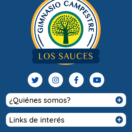
¿Quiénes somos?
Licencia de Funcionamiento según Resolución
Links de interés
de la Secretaría de Educación de
Cundinamarca, No. 006205del 4 de diciembre