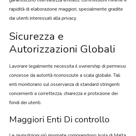
rapidità di elaborazione maggiori, specialmente gradite
dai utenti interessati alla privacy.
Sicurezza e
Autorizzazioni Globali
Lavorare legalmente necessita il ownership di permessi
concesse da autorità riconosciute a scala globale. Tali
enti monitorano sul osservanza di standard stringenti
concernenti a correttezza, chiarezza e protezione dei
fondi dei utenti.
Maggiori Enti Di controllo
Le giurisdizioni più rinomate comprendono Isola di Malta,