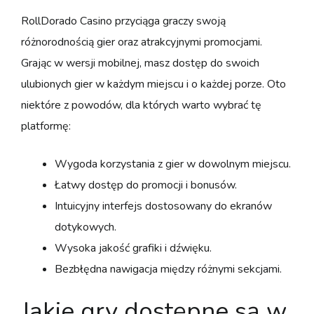
RollDorado Casino przyciąga graczy swoją
różnorodnością gier oraz atrakcyjnymi promocjami.
Grając w wersji mobilnej, masz dostęp do swoich
ulubionych gier w każdym miejscu i o każdej porze. Oto
niektóre z powodów, dla których warto wybrać tę
platformę:
Wygoda korzystania z gier w dowolnym miejscu.
Łatwy dostęp do promocji i bonusów.
Intuicyjny interfejs dostosowany do ekranów
dotykowych.
Wysoka jakość grafiki i dźwięku.
Bezbłędna nawigacja między różnymi sekcjami.
Jakie gry dostępne są w