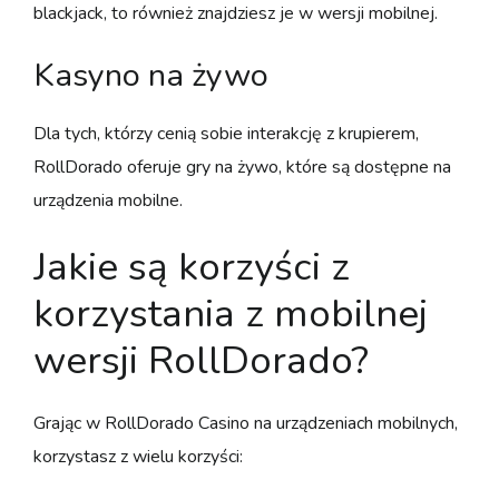
blackjack, to również znajdziesz je w wersji mobilnej.
Kasyno na żywo
Dla tych, którzy cenią sobie interakcję z krupierem,
RollDorado oferuje gry na żywo, które są dostępne na
urządzenia mobilne.
Jakie są korzyści z
korzystania z mobilnej
wersji RollDorado?
Grając w RollDorado Casino na urządzeniach mobilnych,
korzystasz z wielu korzyści: