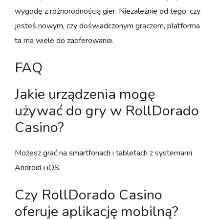
wygodę z różnorodnością gier. Niezależnie od tego, czy
jesteś nowym, czy doświadczonym graczem, platforma
ta ma wiele do zaoferowania.
FAQ
Jakie urządzenia mogę
używać do gry w RollDorado
Casino?
Możesz grać na smartfonach i tabletach z systemami
Android i iOS.
Czy RollDorado Casino
oferuje aplikację mobilną?