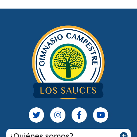
¿Quiénes somos?