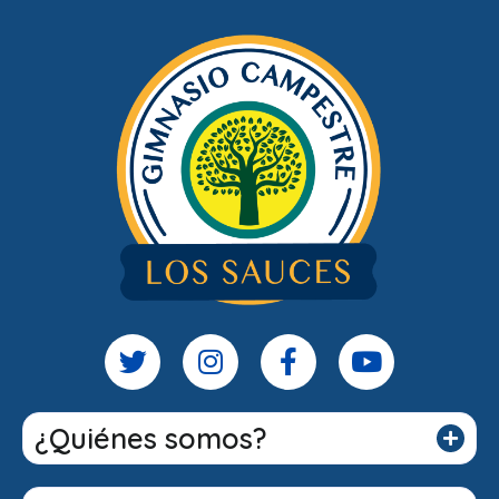
¿Quiénes somos?
Licencia de Funcionamiento según Resolución