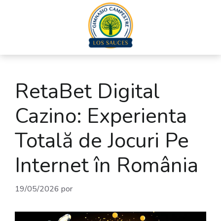
RetaBet Digital
Cazino: Experienta
Totală de Jocuri Pe
Internet în România
19/05/2026
por
admin