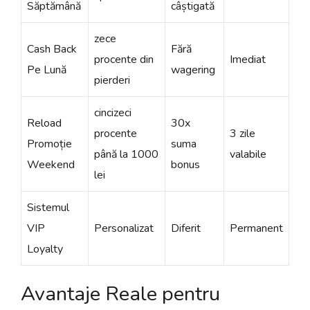
Săptămână
câștigată
zece
Cash Back
Fără
procente din
Imediat
Pe Lună
wagering
pierderi
cincizeci
Reload
30x
procente
3 zile
Promoție
suma
până la 1000
valabile
Weekend
bonus
lei
Sistemul
VIP
Personalizat
Diferit
Permanent
Loyalty
Avantaje Reale pentru