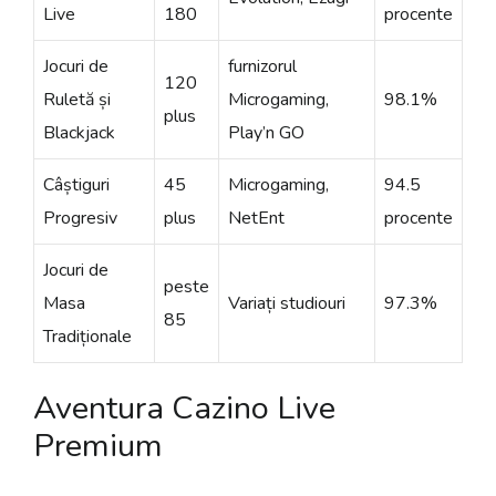
Live
180
procente
Jocuri de
furnizorul
120
Ruletă și
Microgaming,
98.1%
plus
Blackjack
Play’n GO
Câștiguri
45
Microgaming,
94.5
Progresiv
plus
NetEnt
procente
Jocuri de
peste
Masa
Variați studiouri
97.3%
85
Tradiționale
Aventura Cazino Live
Premium