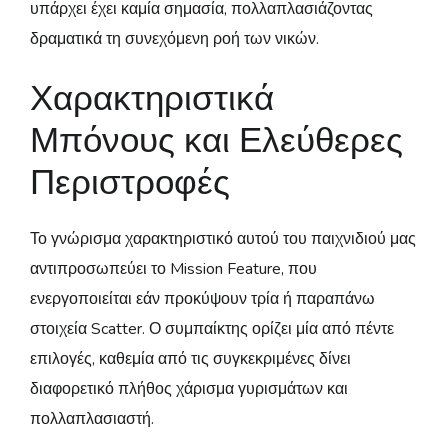
υπάρχει έχει καμία σημασία, πολλαπλασιάζοντας
δραματικά τη συνεχόμενη ροή των νικών.
Χαρακτηριστικά
Μπόνους και Ελεύθερες
Περιστροφές
Το γνώρισμα χαρακτηριστικό αυτού του παιχνιδιού μας
αντιπροσωπεύει το Mission Feature, που
ενεργοποιείται εάν προκύψουν τρία ή παραπάνω
στοιχεία Scatter. Ο συμπαίκτης ορίζει μία από πέντε
επιλογές, καθεμία από τις συγκεκριμένες δίνει
διαφορετικό πλήθος χάρισμα γυρισμάτων και
πολλαπλασιαστή.