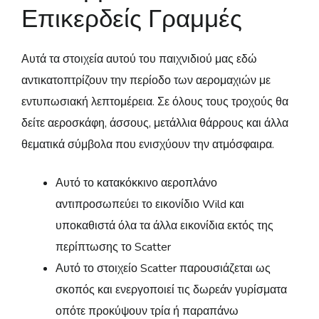
Επικερδείς Γραμμές
Αυτά τα στοιχεία αυτού του παιχνιδιού μας εδώ
αντικατοπτρίζουν την περίοδο των αερομαχιών με
εντυπωσιακή λεπτομέρεια. Σε όλους τους τροχούς θα
δείτε αεροσκάφη, άσσους, μετάλλια θάρρους και άλλα
θεματικά σύμβολα που ενισχύουν την ατμόσφαιρα.
Αυτό το κατακόκκινο αεροπλάνο
αντιπροσωπεύει το εικονίδιο Wild και
υποκαθιστά όλα τα άλλα εικονίδια εκτός της
περίπτωσης το Scatter
Αυτό το στοιχείο Scatter παρουσιάζεται ως
σκοπός και ενεργοποιεί τις δωρεάν γυρίσματα
οπότε προκύψουν τρία ή παραπάνω