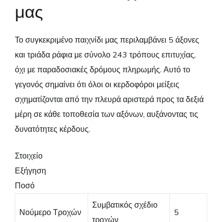
μας
Το συγκεκριμένο παιχνίδι μας περιλαμβάνει 5 άξονες
και τριάδα ράφια με σύνολο 243 τρόπους επιτυχίας,
όχι με παραδοσιακές δρόμους πληρωμής. Αυτό το
γεγονός σημαίνει ότι όλοι οι κερδοφόροι μείξεις
σχηματίζονται από την πλευρά αριστερά προς τα δεξιά
μέρη σε κάθε τοποθεσία των αξόνων, αυξάνοντας τις
δυνατότητες κέρδους.
Στοιχείο
Εξήγηση
Ποσό
Συμβατικός σχέδιο
Νούμερο Τροχών
5
τροχών