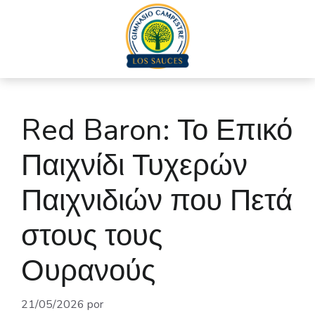
Red Baron: Το Επικό
Παιχνίδι Τυχερών
Παιχνιδιών που Πετά
στους τους
Ουρανούς
21/05/2026
por
admin