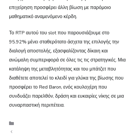
επιχείρηση προσφέρει άλλη βίωση με παρόμοιο
μαθηματικό αναμενόμενο κέρδη.
Το RTP αυτού του slot που παρουσιάζουμε στο
95.92% μένει σταθερότατο άσχετα της επιλογής την
διαλογή αποστολής, εξασφαλίζοντας δίκαιη και
ανώμαλη συμπεριφορά σε όλες τις τις στρατηγικές. Μια
κατάληψη της μεταβλητότητας και του μπάτζετ που
διαθέτετε αποτελεί το κλειδί για γλύκα της βίωσης που
προσφέρει το Red Baron, ενός κουλοχέρη που
συνδυάζει παρελθόν, δράση και ευκαιρίες νίκης σε μια
συναρπαστική περιπέτεια.
Uncategorized
Mina Igra – Eksplozivna Zabava Kopanja Koja Osvaja