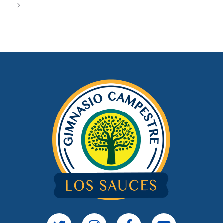
Ο Πλήρης Οδηγός για το το CasinoBossy: Ειδική
Εξέταση και Γνωρίσματα