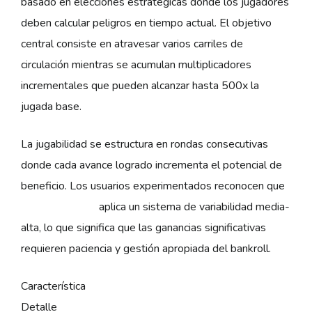
basado en elecciones estratégicas donde los jugadores
deben calcular peligros en tiempo actual. El objetivo
central consiste en atravesar varios carriles de
circulación mientras se acumulan multiplicadores
incrementales que pueden alcanzar hasta 500x la
jugada base.
La jugabilidad se estructura en rondas consecutivas
donde cada avance logrado incrementa el potencial de
beneficio. Los usuarios experimentados reconocen que
Chicken Road 2
aplica un sistema de variabilidad media-
alta, lo que significa que las ganancias significativas
requieren paciencia y gestión apropiada del bankroll.
Característica
Detalle