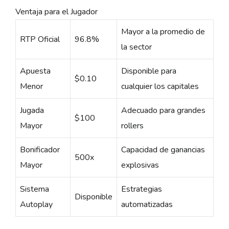
Ventaja para el Jugador
Mayor a la promedio de
RTP Oficial
96.8%
la sector
Apuesta
Disponible para
$0.10
Menor
cualquier los capitales
Jugada
Adecuado para grandes
$100
Mayor
rollers
Bonificador
Capacidad de ganancias
500x
Mayor
explosivas
Sistema
Estrategias
Disponible
Autoplay
automatizadas