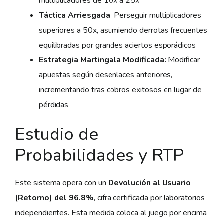
multiplicadores de 10x a 25x
Táctica Arriesgada:
Perseguir multiplicadores
superiores a 50x, asumiendo derrotas frecuentes
equilibradas por grandes aciertos esporádicos
Estrategia Martingala Modificada:
Modificar
apuestas según desenlaces anteriores,
incrementando tras cobros exitosos en lugar de
pérdidas
Estudio de
Probabilidades y RTP
Este sistema opera con un
Devolución al Usuario
(Retorno) del 96.8%
, cifra certificada por laboratorios
independientes. Esta medida coloca al juego por encima