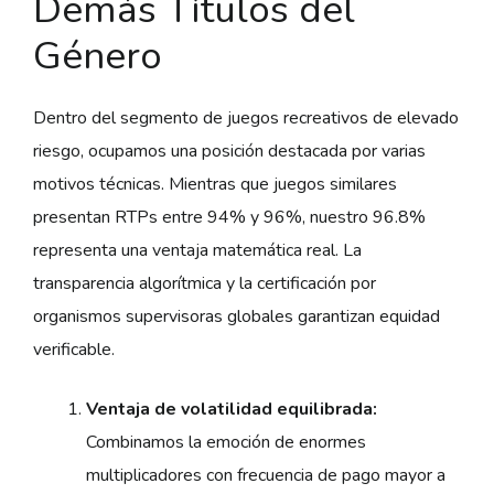
Demás Títulos del
Género
Dentro del segmento de juegos recreativos de elevado
riesgo, ocupamos una posición destacada por varias
motivos técnicas. Mientras que juegos similares
presentan RTPs entre 94% y 96%, nuestro 96.8%
representa una ventaja matemática real. La
transparencia algorítmica y la certificación por
organismos supervisoras globales garantizan equidad
verificable.
Ventaja de volatilidad equilibrada:
Combinamos la emoción de enormes
multiplicadores con frecuencia de pago mayor a