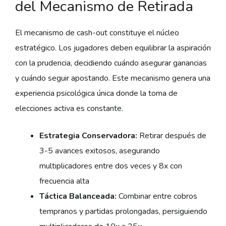
del Mecanismo de Retirada
El mecanismo de cash-out constituye el núcleo
estratégico. Los jugadores deben equilibrar la aspiración
con la prudencia, decidiendo cuándo asegurar ganancias
y cuándo seguir apostando. Este mecanismo genera una
experiencia psicológica única donde la toma de
elecciones activa es constante.
Estrategia Conservadora:
Retirar después de
3-5 avances exitosos, asegurando
multiplicadores entre dos veces y 8x con
frecuencia alta
Táctica Balanceada:
Combinar entre cobros
tempranos y partidas prolongadas, persiguiendo