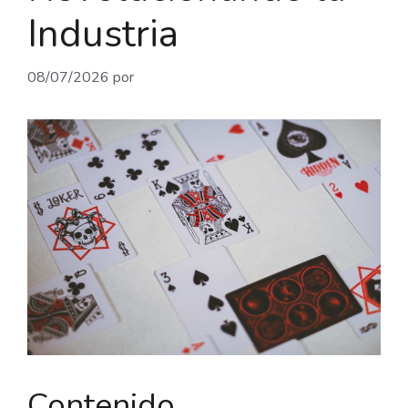
Industria
08/07/2026
por
admin
Contenido