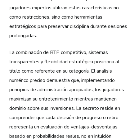
jugadores expertos utilizan estas características no
como restricciones, sino como herramientas
estratégicos para preservar disciplina durante sesiones
prolongadas.
La combinación de RTP competitivo, sistemas
transparentes y flexibilidad estratégica posiciona al
título como referente en su categoría. El análisis
numérico preciso demuestra que, implementando
principios de administración apropiados, los jugadores
maximizan su entretenimiento mientras mantienen
dominio sobre sus inversiones. La secreto reside en
comprender que cada decisión de progreso o retiro
representa un evaluación de ventajas-desventajas
basado en probabilidades reales, no en intuición