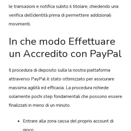
le transazioni e notifica subito il titolare, chiedendo una
verifica dell’identità prima di permettere addizionali
movimenti.
In che modo Effettuare
un Accredito con PayPal
Il procedura di deposito sulla la nostra piattaforma
attraverso PayPal è stato ottimizzato per assicurare
massima agilità ed efficacia. La procedura richiede
solamente pochi step fondamentali che possono essere
finalizzati in meno di un minuto.
Entrare alla zona cassa del proprio account di
gioco