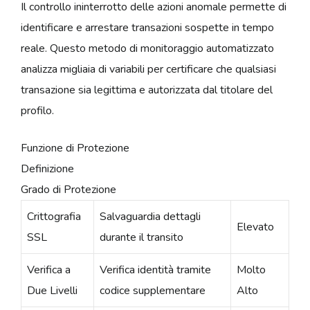
Il controllo ininterrotto delle azioni anomale permette di
identificare e arrestare transazioni sospette in tempo
reale. Questo metodo di monitoraggio automatizzato
analizza migliaia di variabili per certificare che qualsiasi
transazione sia legittima e autorizzata dal titolare del
profilo.
Funzione di Protezione
Definizione
Grado di Protezione
Crittografia
Salvaguardia dettagli
Elevato
SSL
durante il transito
Verifica a
Verifica identità tramite
Molto
Due Livelli
codice supplementare
Alto