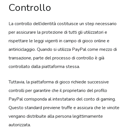
Controllo
La controllo dell’identità costituisce un step necessario
per assicurare la protezione di tutti gli utilizzatori e
rispettare le leggi vigenti in campo di gioco online e
antiriciclaggio. Quando si utilizza PayPal come mezzo di
transazione, parte del processo di controllo è già
controllato dalla piattaforma stessa.
Tuttavia, la piattaforma di gioco richiede successive
controlli per garantire che il proprietario del profilo
PayPal corrisponda al intestatario del conto di gaming.
Questo standard previene truffe e assicura che le vincite
vengano distribuite alla persona legittimamente
autorizzata.