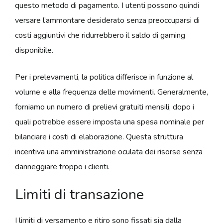
questo metodo di pagamento. I utenti possono quindi
versare l’ammontare desiderato senza preoccuparsi di
costi aggiuntivi che ridurrebbero il saldo di gaming
disponibile.
Per i prelevamenti, la politica differisce in funzione al
volume e alla frequenza delle movimenti. Generalmente,
forniamo un numero di prelievi gratuiti mensili, dopo i
quali potrebbe essere imposta una spesa nominale per
bilanciare i costi di elaborazione. Questa struttura
incentiva una amministrazione oculata dei risorse senza
danneggiare troppo i clienti.
Limiti di transazione
I limiti di versamento e ritiro sono fissati sia dalla