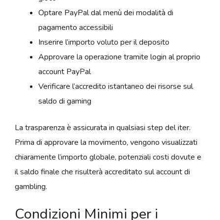
Optare PayPal dal menù dei modalità di
pagamento accessibili
Inserire l’importo voluto per il deposito
Approvare la operazione tramite login al proprio
account PayPal
Verificare l’accredito istantaneo dei risorse sul
saldo di gaming
La trasparenza è assicurata in qualsiasi step del iter.
Prima di approvare la movimento, vengono visualizzati
chiaramente l’importo globale, potenziali costi dovute e
il saldo finale che risulterà accreditato sul account di
gambling.
Condizioni Minimi per i