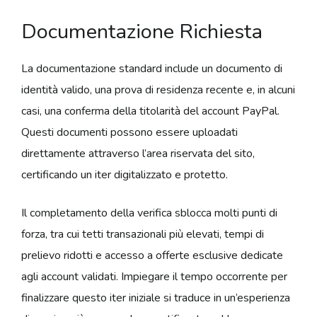
Documentazione Richiesta
La documentazione standard include un documento di
identità valido, una prova di residenza recente e, in alcuni
casi, una conferma della titolarità del account PayPal.
Questi documenti possono essere uploadati
direttamente attraverso l’area riservata del sito,
certificando un iter digitalizzato e protetto.
Il completamento della verifica sblocca molti punti di
forza, tra cui tetti transazionali più elevati, tempi di
prelievo ridotti e accesso a offerte esclusive dedicate
agli account validati. Impiegare il tempo occorrente per
finalizzare questo iter iniziale si traduce in un’esperienza