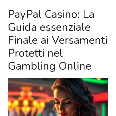
PayPal Casino: La
Guida essenziale
Finale ai Versamenti
Protetti nel
Gambling Online