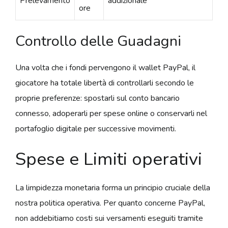
Prelevamento
addizionale
ore
Controllo delle Guadagni
Una volta che i fondi pervengono il wallet PayPal, il
giocatore ha totale libertà di controllarli secondo le
proprie preferenze: spostarli sul conto bancario
connesso, adoperarli per spese online o conservarli nel
portafoglio digitale per successive movimenti.
Spese e Limiti operativi
La limpidezza monetaria forma un principio cruciale della
nostra politica operativa. Per quanto concerne PayPal,
non addebitiamo costi sui versamenti eseguiti tramite