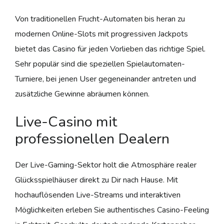
Von traditionellen Frucht-Automaten bis heran zu
modernen Online-Slots mit progressiven Jackpots
bietet das Casino für jeden Vorlieben das richtige Spiel.
Sehr populär sind die speziellen Spielautomaten-
Turniere, bei jenen User gegeneinander antreten und
zusätzliche Gewinne abräumen können.
Live-Casino mit
professionellen Dealern
Der Live-Gaming-Sektor holt die Atmosphäre realer
Glücksspielhäuser direkt zu Dir nach Hause. Mit
hochauflösenden Live-Streams und interaktiven
Möglichkeiten erleben Sie authentisches Casino-Feeling