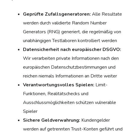
Geprüfte Zufallsgeneratoren:
Alle Resultate
werden durch validierte Random Number
Generators (RNG) generiert, die regelmäßig von
unabhängigen Testlaboren kontrolliert werden
Datensicherheit nach europäischer DSGVO:
Wir verarbeiten private Informationen nach den
europäischen Datenschutzbestimmungen und
reichen niemals Informationen an Dritte weiter
Verantwortungsvolles Spielen:
Limit-
Funktionen, Realitätschecks und
Ausschlussmöglichkeiten schützen vulnerable
Spieler
Sichere Geldverwahrung:
Kundengelder
werden auf getrennten Trust-Konten geführt und