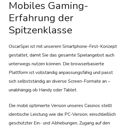
Mobiles Gaming-
Erfahrung der
Spitzenklasse
OscarSpin ist mit unserem Smartphone-First-Konzept
gestaltet, damit Sie das gesamte Spielangebot auch
unterwegs nutzen können. Die browserbasierte
Plattform ist vollständig anpassungsfähig und passt
sich selbstständig an diverse Screen-Formate an –
unabhängig ob Handy oder Tablet.
Die mobil optimierte Version unseres Casinos stellt
identische Leistung wie die PC-Version, einschließlich
geschützter Ein- und Abhebungen, Zugang auf den