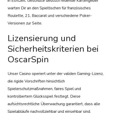
in Echtzeit. Geschulte deutsch redende Kartengeber
warten Dir an den Spieltischen für französisches
Roulette, 21, Baccarat und verschiedene Poker-
Versionen zur Seite.
Lizensierung und
Sicherheitskriterien bei
OscarSpin
Unser Casino operiert unter der validen Gaming-Lizenz,
die rigide Vorschriften hinsichtlich
Spielerschutzmaßnahmen, faires Spiel und
kontrolliertem Glücksspiel festlegt. Diese
aufsichtsrechtliche Überwachung garantiert, dass alle
Spielabläufe nachvollziehbar und einsehbar sind.