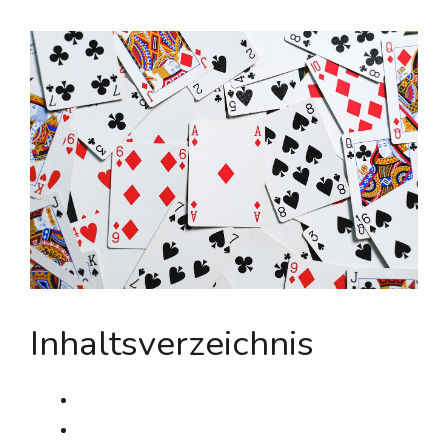
Inhaltsverzeichnis
Vielfältige Bezahlmethoden für sämtliche Spieler
Unsere extensive Spielbibliothek im Einzelnen