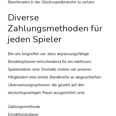
Benchmarks in der Glücksspielbranche zu setzen.
Diverse
Zahlungsmethoden für
jeden Spieler
Bei uns begreifen wir, dass anpassungsfähige
Bezahloptionen entscheidend für ein nahtloses
Spielerlebnis sind. Deshalb stellen wir unseren
Mitgliedern eine breite Bandbreite an abgesicherten
Überweisungsoptionen, die gezielt auf den
deutschsprachigen Raum ausgerichtet sind.
Zahlungsmethode
Einzahlungsdauer