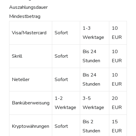
Auszahlungsdauer
Mindestbetrag
1-3
10
Visa/Mastercard
Sofort
Werktage
EUR
Bis 24
10
Skrill
Sofort
Stunden
EUR
Bis 24
10
Neteller
Sofort
Stunden
EUR
1-2
3-5
20
Banküberweisung
Werktage
Werktage
EUR
Bis 2
15
Kryptowährungen
Sofort
Stunden
EUR