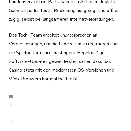
Kundenservice und Partizipation an Aktionen. Jegliche
Games sind für Touch-Bedienung ausgelegt und öffnen
zügig, selbst bei langsameren Internetverbindungen.
Das Tech- Team arbeitet ununterbrochen an
Verbesserungen, um die Ladezeiten zu reduzieren und
die Spielperformance zu steigern. Regelmäßige
Software-Updates gewährleisten sicher, dass das
Casino stets mit den modernsten OS-Versionen und
Web-Browsern kompatibel bleibt.
Uncategorized
NV Casino – Erstklassige Glücksspielplattform mit
europäischer Lizenzierung
Ringospin Casino – Deine Erstklassige Destination
für Echtgeld-Spielvergnügen