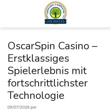
OscarSpin Casino –
Erstklassiges
Spielerlebnis mit
fortschrittlichster
Technologie
09/07/2026
por
admin