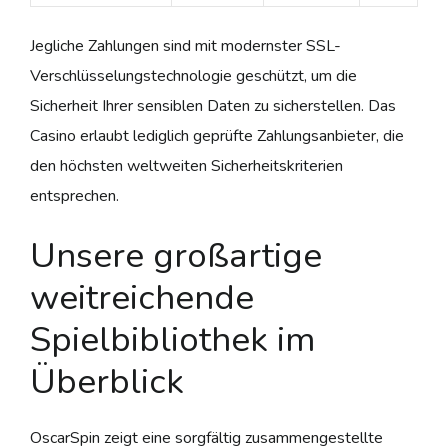
Jegliche Zahlungen sind mit modernster SSL-
Verschlüsselungstechnologie geschützt, um die
Sicherheit Ihrer sensiblen Daten zu sicherstellen. Das
Casino erlaubt lediglich geprüfte Zahlungsanbieter, die
den höchsten weltweiten Sicherheitskriterien
entsprechen.
Unsere großartige
weitreichende
Spielbibliothek im
Überblick
OscarSpin zeigt eine sorgfältig zusammengestellte