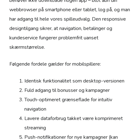
behøver ikke downloade nogen app – blot åbn din
webbrowser på smartphone eller tablet, log på, og man
har adgang til hele vores spilleudvalg. Den responsive
designtilgang sikrer, at navigation, betalinger og
kundeservice fungerer problemfrit uanset
skærmstørrelse.
Følgende fordele gælder for mobilspillere:
Identisk funktionalitet som desktop-versionen
Fuld adgang til bonusser og kampagner
Touch-optimeret grænseflade for intuitiv
navigation
Lavere dataforbrug takket være komprimeret
streaming
Push-notifikationer for nye kampagner (kan