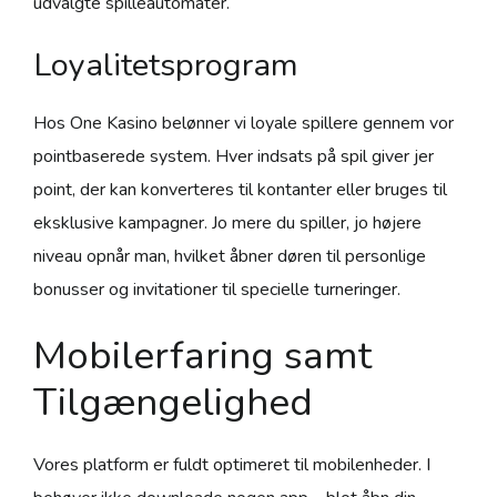
udvalgte spilleautomater.
Loyalitetsprogram
Hos One Kasino belønner vi loyale spillere gennem vor
pointbaserede system. Hver indsats på spil giver jer
point, der kan konverteres til kontanter eller bruges til
eksklusive kampagner. Jo mere du spiller, jo højere
niveau opnår man, hvilket åbner døren til personlige
bonusser og invitationer til specielle turneringer.
Mobilerfaring samt
Tilgængelighed
Vores platform er fuldt optimeret til mobilenheder. I