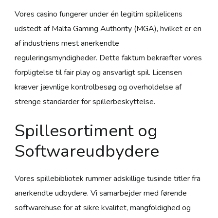
Vores casino fungerer under én legitim spillelicens
udstedt af Malta Gaming Authority (MGA), hvilket er en
af industriens mest anerkendte
reguleringsmyndigheder. Dette faktum bekræfter vores
forpligtelse til fair play og ansvarligt spil. Licensen
kræver jævnlige kontrolbesøg og overholdelse af
strenge standarder for spillerbeskyttelse.
Spillesortiment og
Softwareudbydere
Vores spillebibliotek rummer adskillige tusinde titler fra
anerkendte udbydere. Vi samarbejder med førende
softwarehuse for at sikre kvalitet, mangfoldighed og