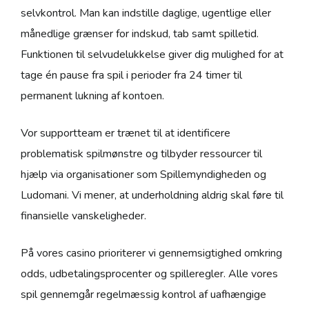
selvkontrol. Man kan indstille daglige, ugentlige eller
månedlige grænser for indskud, tab samt spilletid.
Funktionen til selvudelukkelse giver dig mulighed for at
tage én pause fra spil i perioder fra 24 timer til
permanent lukning af kontoen.
Vor supportteam er trænet til at identificere
problematisk spilmønstre og tilbyder ressourcer til
hjælp via organisationer som Spillemyndigheden og
Ludomani. Vi mener, at underholdning aldrig skal føre til
finansielle vanskeligheder.
På vores casino prioriterer vi gennemsigtighed omkring
odds, udbetalingsprocenter og spilleregler. Alle vores
spil gennemgår regelmæssig kontrol af uafhængige