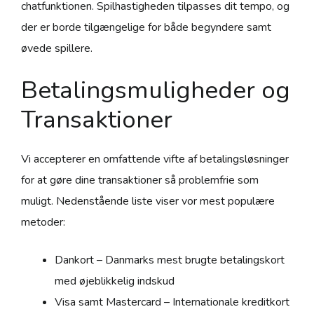
chatfunktionen. Spilhastigheden tilpasses dit tempo, og
der er borde tilgængelige for både begyndere samt
øvede spillere.
Betalingsmuligheder og
Transaktioner
Vi accepterer en omfattende vifte af betalingsløsninger
for at gøre dine transaktioner så problemfrie som
muligt. Nedenstående liste viser vor mest populære
metoder:
Dankort – Danmarks mest brugte betalingskort
med øjeblikkelig indskud
Visa samt Mastercard – Internationale kreditkort