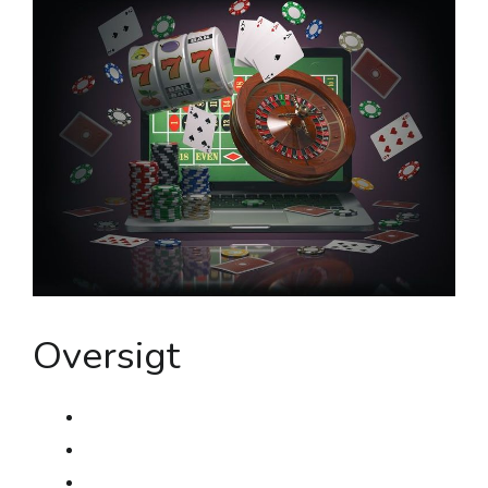
Oversigt
Årsager til at Vælge Vor Platform
Spiludvalg og Softwareudbydere
Betalingsmuligheder samt Transaktioner