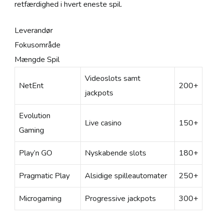
retfærdighed i hvert eneste spil.
Leverandør
Fokusområde
Mængde Spil
Videoslots samt
NetEnt
200+
jackpots
Evolution
Live casino
150+
Gaming
Play’n GO
Nyskabende slots
180+
Pragmatic Play
Alsidige spilleautomater
250+
Microgaming
Progressive jackpots
300+