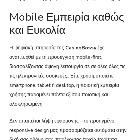
Mobile Εμπειρία καθώς
και Ευκολία
Η ψηφιακή υπηρεσία της
CasinoBossy
έχει
αναπτυχθεί με τη προσέγγιση mobile-first,
διασφαλίζοντας άψογη λειτουργία σε σε όλες όλες τις
τις ηλεκτρονικές συσκευές.. Είτε χρησιμοποιείτε
smartphone, tablet ή desktop, η ποιοτική εμπειρία
χρήσης παραμένει πάντα εξίσου ποιοτική και
ολοκληρωμένη.
Δεν απαιτείται λήψη εφαρμογής – το προηγμένο
responsive design μας προσαρμόζεται αυτόματα στην
δική σας οθόνη σας, παρέχοντας ταχεία ταχύτητα