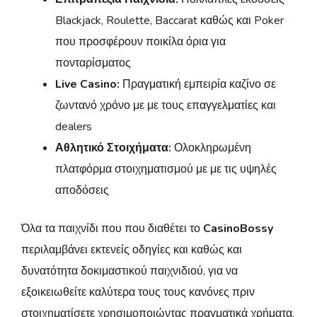
Blackjack, Roulette, Baccarat καθώς και Poker
που προσφέρουν ποικίλα όρια για
πονταρίσματος
Live Casino:
Πραγματική εμπειρία καζίνο σε
ζωντανό χρόνο με με τους επαγγελματίες και
dealers
Αθλητικό Στοιχήματα:
Ολοκληρωμένη
πλατφόρμα στοιχηματισμού με με τις υψηλές
αποδόσεις
Όλα τα παιχνίδι που που διαθέτει το
CasinoBossy
περιλαμβάνει εκτενείς οδηγίες και καθώς και
δυνατότητα δοκιμαστικού παιχνιδιού, για να
εξοικειωθείτε καλύτερα τους τους κανόνες πριν
στοιχηματίσετε χρησιμοποιώντας πραγματικά χρήματα.