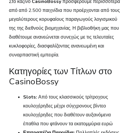
Στο καζίνο
CasinoBossy
προσφέρουμε περισσότερα
από από 2.500 παιχνίδια που προέρχονται από τους
μεγαλύτερους κορυφαίους παραγωγούς λογισμικού
της της διεθνούς βιομηχανίας. Η βιβλιοθήκη μας που
διαθέτουμε ανανεώνεται συνεχώς με τις τελευταίες
κυκλοφορίες, διασφαλίζοντας ανανεωμένη και
συναρπαστική εμπειρία.
Κατηγορίες των Τίτλων στο
CasinoBossy
Slots:
Από τους κλασσικούς τρίτροχους
κουλοχέρηδες μέχρι σύγχρονους βίντεο
κουλοχέρηδες που διαθέτουν αυξανόμενα
έπαθλα που φτάνουν τα εκατομμύρια ευρώ
Επιτραπέζια Παιχνίδια:
Πολλαπλές εκδόσεις