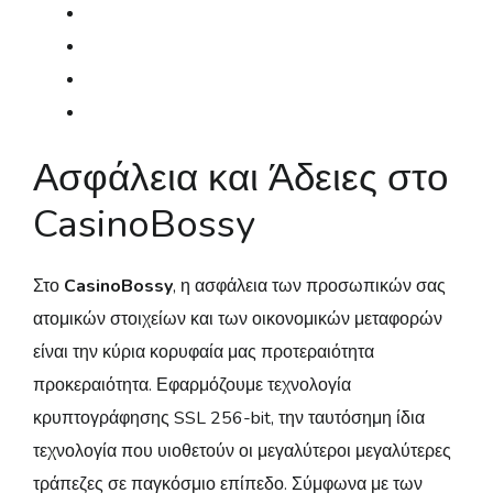
Τρόποι Συναλλαγών και Μεταφοράς
Η Πλούσια Βιβλιοθήκη Τίτλων μας
Mobile Πρόσβαση με Προσβασιμότητα
Το Αποκλειστικό Σχέδιο VIP του CasinoBossy
Ασφάλεια και Άδειες στο
CasinoBossy
Στο
CasinoBossy
, η ασφάλεια των προσωπικών σας
ατομικών στοιχείων και των οικονομικών μεταφορών
είναι την κύρια κορυφαία μας προτεραιότητα
προκεραιότητα. Εφαρμόζουμε τεχνολογία
κρυπτογράφησης SSL 256-bit, την ταυτόσημη ίδια
τεχνολογία που υιοθετούν οι μεγαλύτεροι μεγαλύτερες
τράπεζες σε παγκόσμιο επίπεδο. Σύμφωνα με των