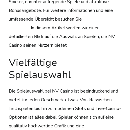
Spieler, darunter aufregende Spiele und attraktive
Bonusangebote. Für weitere Informationen und eine
umfassende Übersicht besuchen Sie
nv-casino-
online.info
. In diesem Artikel werfen wir einen
detaillierten Blick auf die Auswahl an Spielen, die NV
Casino seinen Nutzern bietet.
Vielfältige
Spielauswahl
Die Spielauswahl bei NV Casino ist beeindruckend und
bietet für jeden Geschmack etwas. Von klassischen
Tischspielen bis hin zu modernen Slots und Live-Casino-
Optionen ist alles dabei. Spieler können sich auf eine
qualitativ hochwertige Grafik und eine