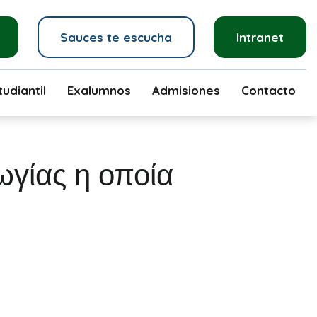
Sauces te escucha
Intranet
udiantil
Exalumnos
Admisiones
Contacto
γίας η οποία