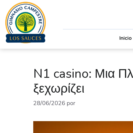
Inicio
N1 casino: Μια Π
ξεχωρίζει
28/06/2026
por
admin