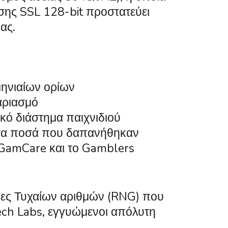
σης SSL 128-bit προστατεύει
ας.
μηνιαίων ορίων
αριασμό
κό διάστημα παιχνιδιού
αι τα ποσά που δαπανήθηκαν
GamCare και το Gamblers
ιες Τυχαίων αριθμών (RNG) που
ech Labs, εγγυώμενοι απόλυτη