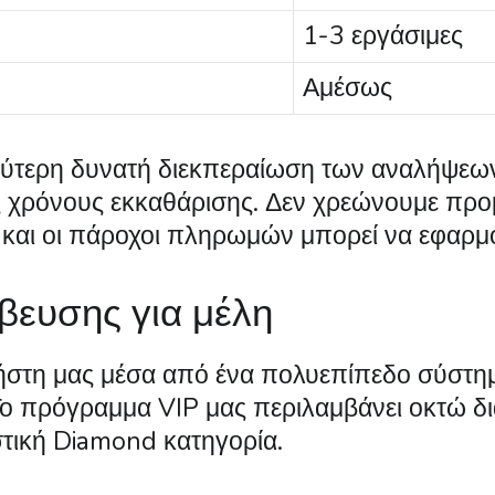
1-3 εργάσιμες
Αμέσως
αχύτερη δυνατή διεκπεραίωση των αναλήψεων
χρόνους εκκαθάρισης. Δεν χρεώνουμε προμή
 και οι πάροχοι πληρωμών μπορεί να εφαρμόζ
ευσης για μέλη
ρήστη μας μέσα από ένα πολυεπίπεδο σύστη
Το πρόγραμμα VIP μας περιλαμβάνει οκτώ δι
στική Diamond κατηγορία.