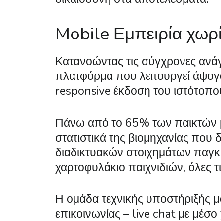
Mobile Εμπειρία χωρ
Κατανοώντας τις σύγχρονες ανάγ
πλατφόρμα που λειτουργεί άψογα
responsive έκδοση του ιστότοπο
Πάνω από το 65% των παικτών μ
στατιστικά της βιομηχανίας που
διαδικτυακών στοιχημάτων παγκ
χαρτοφυλάκιο παιχνιδιών, όλες τ
Η ομάδα τεχνικής υποστήριξής μ
επικοινωνίας – live chat με μέσ