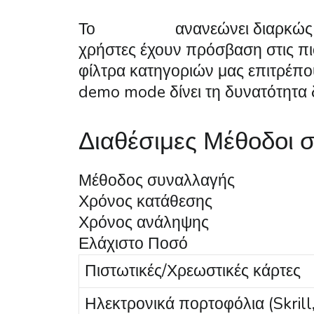
Το
N1 casino
ανανεώνει διαρκώς τ
χρήστες έχουν πρόσβαση στις πι
φίλτρα κατηγοριών μας επιτρέπο
demo mode δίνει τη δυνατότητα 
Διαθέσιμες Μέθοδοι
Μέθοδος συναλλαγής
Χρόνος κατάθεσης
Χρόνος ανάληψης
Ελάχιστο Ποσό
Πιστωτικές/Χρεωστικές κάρτες
Ηλεκτρονικά πορτοφόλια (Skrill,