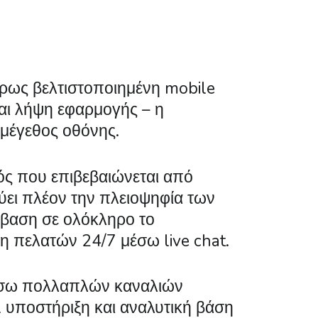
ήρως βελτιστοποιημένη mobile
ται λήψη εφαρμογής – η
μέγεθος οθόνης.
ς που επιβεβαιώνεται από
ύει πλέον την πλειοψηφία των
σβαση σε ολόκληρο το
ση πελατών 24/7 μέσω live chat.
 μέσω πολλαπλών καναλιών
l υποστήριξη και αναλυτική βάση