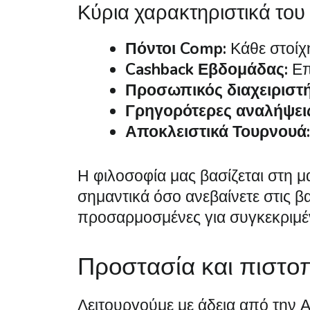
Κύρια χαρακτηριστικά του
Πόντοι Comp:
Κάθε στοίχ
Cashback Εβδομάδας:
Επ
Προσωπικός διαχειριστή
Γρηγορότερες αναλήψεις
Αποκλειστικά Τουρνουά:
Η φιλοσοφία μας βασίζεται στη μα
σημαντικά όσο ανεβαίνετε στις 
προσαρμοσμένες για συγκεκριμέν
Προστασία και πιστο
Λειτουργούμε με άδεια από την 