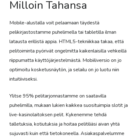
Milloin Tahansa
Mobile-alustalla voit pelaamaan täydestä
pelikirjastostamme puhelimella tai tabletilla ilman
latausta erillistä appia. HTML5-tekniikkaa takaa, että
pelitoiminta pyörivät ongelmitta kaikenlaisilla vehkeillä
riippumatta käyttöjärjestelmästä. Mobiiliversio on jo
optimoitu kosketusnäytön, ja selailu on jo luotu niin
intuitiiviseksi.
Ylitse 95% pelitarjonnastamme on saatavilla
puhelimilla, mukaan lukien kaikkea suosituimpia slotit ja
live-kasinolaitoksen pelit. Kykenemme tehdä
talletuksia, kotiutuksia ja hoitaa pelitiliäsi aivan yhtä
sujuvasti kuin että tietokoneella. Asiakaspalvelumme