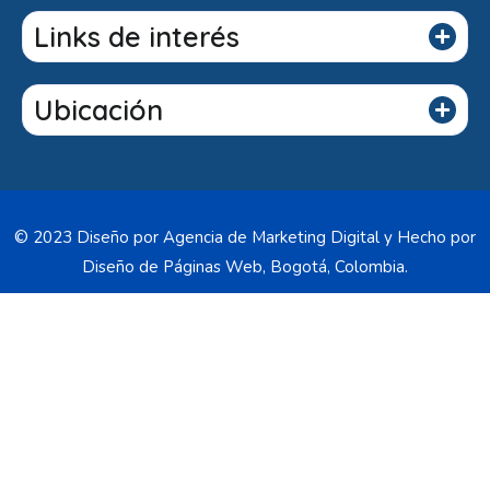
Licencia de Funcionamiento según Resolución
Links de interés
de la Secretaría de Educación de
Cundinamarca, No. 006205del 4 de diciembre
Nuestro colegio
de 2002 para los niveles de Preescolar y
Ubicación
Básica Primaria.
Vida estudiantil
Exalumnos
Resolución 004578 del 19 de noviembre de
2003 para el nivel de Básica Secundaria y
Admisiones
© 2023 Diseño por
Agencia de Marketing Digital
y Hecho por
Resolución 01444 del 27 de noviembre de
Diseño de Páginas Web
, Bogotá, Colombia.
Contacto
2007 para los niveles de Media Académica.
Trabaja con nosotros
(601)876-3114
320-846-5844