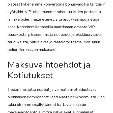
pisteet kykenemme konvertoida bonusvaroiksi tai toisiin
hyötyihin. VIP-ohjelmamme rakentuu viiden portaasta,
ja mikä pidemmälle etenet, sitä arvokkaampuja etuja
saat. Korkeimmilla tasoilla nauttimaan omasta VIP-
päälliköstä, pikaisemmista nostoista ja eksklusiivisista
tarjouksista, mitkä ovat jo räätälöity täsmälleen sinun
pelipreferenssien mukaisesti.
Maksuvaihtoehdot ja
Kotiutukset
Tiedämme, jotta nopeat ja varmat siirrot edustavat
olennainen komponentti laadukasta pelikokemusta. Sen
takia olemme sisällyttäneet kattavan määrän
maksuvaihtoehtoja, mitkä palvelevat suomalaiset