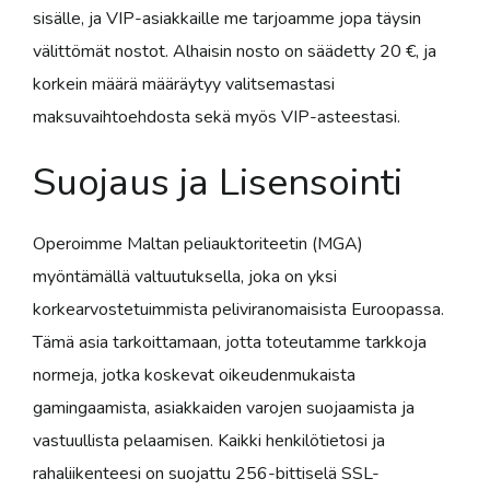
sisälle, ja VIP-asiakkaille me tarjoamme jopa täysin
välittömät nostot. Alhaisin nosto on säädetty 20 €, ja
korkein määrä määräytyy valitsemastasi
maksuvaihtoehdosta sekä myös VIP-asteestasi.
Suojaus ja Lisensointi
Operoimme Maltan peliauktoriteetin (MGA)
myöntämällä valtuutuksella, joka on yksi
korkearvostetuimmista peliviranomaisista Euroopassa.
Tämä asia tarkoittamaan, jotta toteutamme tarkkoja
normeja, jotka koskevat oikeudenmukaista
gamingaamista, asiakkaiden varojen suojaamista ja
vastuullista pelaamisen. Kaikki henkilötietosi ja
rahaliikenteesi on suojattu 256-bittiselä SSL-