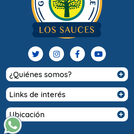
¿Quiénes somos?
Licencia de Funcionamiento según Resolución
Links de interés
de la Secretaría de Educación de
Cundinamarca, No. 006205del 4 de diciembre
Nuestro colegio
de 2002 para los niveles de Preescolar y
Ubicación
Básica Primaria.
Vida estudiantil
Exalumnos