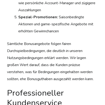
wie persönliche Account-Manager und zügigere
Auszahlungen
Spezial-Promotionen:
Saisonbedingte
Aktionen und game-spezifische Angebote mit
erhöhten Gewinnchancen
Sämtliche Bonusangebote folgen fairen
Durchspielbedingungen, die deutlich in unseren
Nutzungsbedingungen erklärt werden. Wir legen
großen Wert darauf, dass die Kunden präzise
verstehen, was für Bedingungen eingehalten werden
sollten, ehe Bonusguthaben ausgezahlt werden kann.
Professioneller
Kundenservice