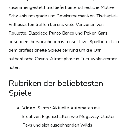
zusammengestellt und liefert unterschiedliche Motive,
Schwankungsgrade und Gewinnmechaniken. Tischspiel-
Enthusiasten treffen bei uns viele Versionen von
Roulette, Blackjack, Punto Banco und Poker. Ganz
besonders hervorzuheben ist unser Live-Spielbereich, in
dem professionelle Spielleiter rund um die Uhr
authentische Casino-Atmosphäre in Euer Wohnzimmer
holen.
Rubriken der beliebtesten
Spiele
Video-Slots:
Aktuelle Automaten mit
kreativen Eigenschaften wie Megaway, Cluster
Pays und sich ausdehnenden Wilds