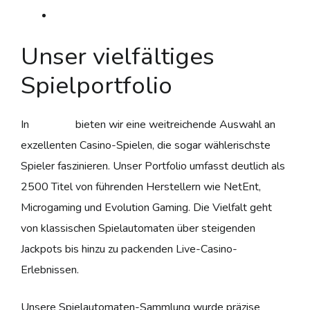
Kompetenter Kundenservice
Unser vielfältiges
Spielportfolio
In
Millioner
bieten wir eine weitreichende Auswahl an
exzellenten Casino-Spielen, die sogar wählerischste
Spieler faszinieren. Unser Portfolio umfasst deutlich als
2500 Titel von führenden Herstellern wie NetEnt,
Microgaming und Evolution Gaming. Die Vielfalt geht
von klassischen Spielautomaten über steigenden
Jackpots bis hinzu zu packenden Live-Casino-
Erlebnissen.
Unsere Spielautomaten-Sammlung wurde präzise