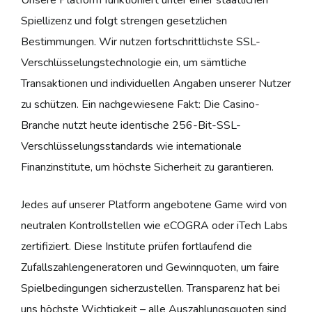
Unsere Platform funktioniert unter einer staatlichen
Spiellizenz und folgt strengen gesetzlichen
Bestimmungen. Wir nutzen fortschrittlichste SSL-
Verschlüsselungstechnologie ein, um sämtliche
Transaktionen und individuellen Angaben unserer Nutzer
zu schützen. Ein nachgewiesene Fakt: Die Casino-
Branche nutzt heute identische 256-Bit-SSL-
Verschlüsselungsstandards wie internationale
Finanzinstitute, um höchste Sicherheit zu garantieren.
Jedes auf unserer Platform angebotene Game wird von
neutralen Kontrollstellen wie eCOGRA oder iTech Labs
zertifiziert. Diese Institute prüfen fortlaufend die
Zufallszahlengeneratoren und Gewinnquoten, um faire
Spielbedingungen sicherzustellen. Transparenz hat bei
uns höchste Wichtigkeit – alle Auszahlungsquoten sind