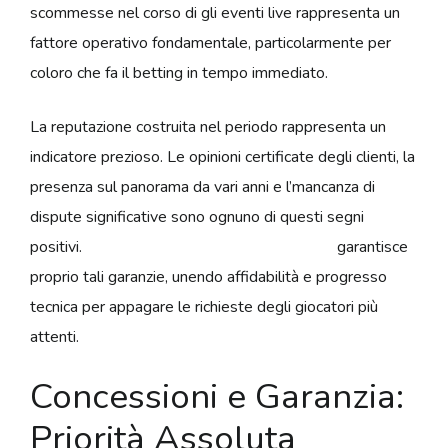
scommesse nel corso di gli eventi live rappresenta un
fattore operativo fondamentale, particolarmente per
coloro che fa il betting in tempo immediato.
La reputazione costruita nel periodo rappresenta un
indicatore prezioso. Le opinioni certificate degli clienti, la
presenza sul panorama da vari anni e l’mancanza di
dispute significative sono ognuno di questi segni
positivi.
http://www.yoyocomunicazione.com
garantisce
proprio tali garanzie, unendo affidabilità e progresso
tecnica per appagare le richieste degli giocatori più
attenti.
Concessioni e Garanzia:
Priorità Assoluta