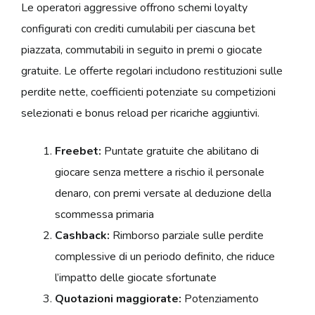
Le operatori aggressive offrono schemi loyalty
configurati con crediti cumulabili per ciascuna bet
piazzata, commutabili in seguito in premi o giocate
gratuite. Le offerte regolari includono restituzioni sulle
perdite nette, coefficienti potenziate su competizioni
selezionati e bonus reload per ricariche aggiuntivi.
Freebet:
Puntate gratuite che abilitano di
giocare senza mettere a rischio il personale
denaro, con premi versate al deduzione della
scommessa primaria
Cashback:
Rimborso parziale sulle perdite
complessive di un periodo definito, che riduce
l’impatto delle giocate sfortunate
Quotazioni maggiorate:
Potenziamento