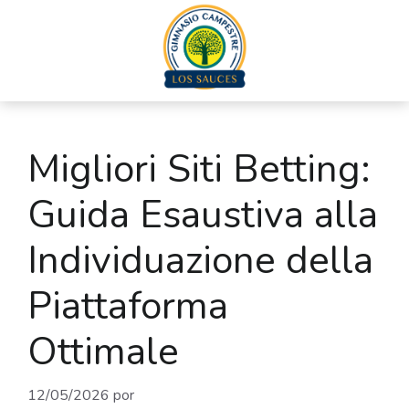
Migliori Siti Betting:
Guida Esaustiva alla
Individuazione della
Piattaforma
Ottimale
12/05/2026
por
admin