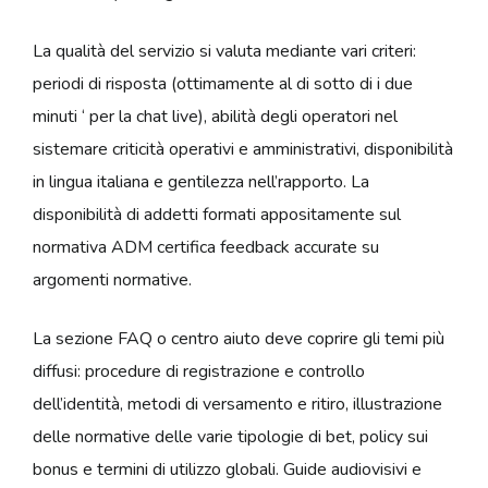
La qualità del servizio si valuta mediante vari criteri:
periodi di risposta (ottimamente al di sotto di i due
minuti ‘ per la chat live), abilità degli operatori nel
sistemare criticità operativi e amministrativi, disponibilità
in lingua italiana e gentilezza nell’rapporto. La
disponibilità di addetti formati appositamente sul
normativa ADM certifica feedback accurate su
argomenti normative.
La sezione FAQ o centro aiuto deve coprire gli temi più
diffusi: procedure di registrazione e controllo
dell’identità, metodi di versamento e ritiro, illustrazione
delle normative delle varie tipologie di bet, policy sui
bonus e termini di utilizzo globali. Guide audiovisivi e