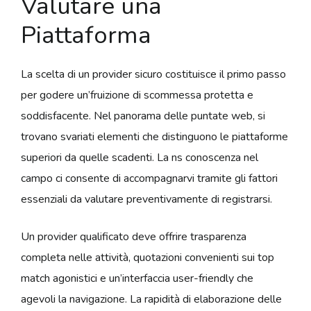
Valutare una
Piattaforma
La scelta di un provider sicuro costituisce il primo passo
per godere un’fruizione di scommessa protetta e
soddisfacente. Nel panorama delle puntate web, si
trovano svariati elementi che distinguono le piattaforme
superiori da quelle scadenti. La ns conoscenza nel
campo ci consente di accompagnarvi tramite gli fattori
essenziali da valutare preventivamente di registrarsi.
Un provider qualificato deve offrire trasparenza
completa nelle attività, quotazioni convenienti sui top
match agonistici e un’interfaccia user-friendly che
agevoli la navigazione. La rapidità di elaborazione delle