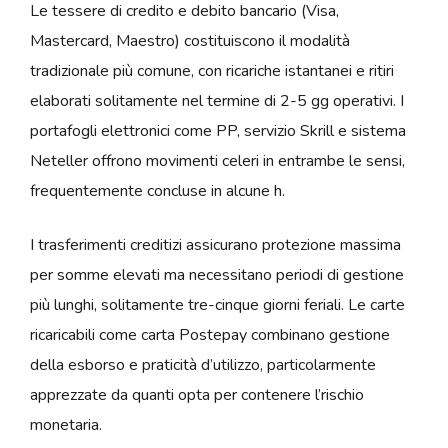
Le tessere di credito e debito bancario (Visa,
Mastercard, Maestro) costituiscono il modalità
tradizionale più comune, con ricariche istantanei e ritiri
elaborati solitamente nel termine di 2-5 gg operativi. I
portafogli elettronici come PP, servizio Skrill e sistema
Neteller offrono movimenti celeri in entrambe le sensi,
frequentemente concluse in alcune h.
I trasferimenti creditizi assicurano protezione massima
per somme elevati ma necessitano periodi di gestione
più lunghi, solitamente tre-cinque giorni feriali. Le carte
ricaricabili come carta Postepay combinano gestione
della esborso e praticità d’utilizzo, particolarmente
apprezzate da quanti opta per contenere l’rischio
monetaria.