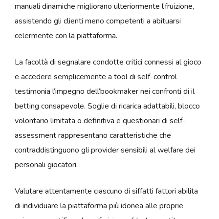
manuali dinamiche migliorano ulteriormente l’fruizione,
assistendo gli clienti meno competenti a abituarsi
celermente con la piattaforma.
La facoltà di segnalare condotte critici connessi al gioco
e accedere semplicemente a tool di self-control
testimonia l’impegno dell’bookmaker nei confronti di il
betting consapevole. Soglie di ricarica adattabili, blocco
volontario limitata o definitiva e questionari di self-
assessment rappresentano caratteristiche che
contraddistinguono gli provider sensibili al welfare dei
personali giocatori.
Valutare attentamente ciascuno di siffatti fattori abilita
di individuare la piattaforma più idonea alle proprie