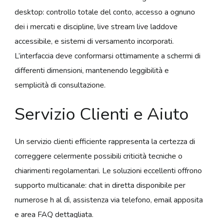
desktop: controllo totale del conto, accesso a ognuno
dei i mercati e discipline, live stream live laddove
accessibile, e sistemi di versamento incorporati.
L’interfaccia deve conformarsi ottimamente a schermi di
differenti dimensioni, mantenendo leggibilità e
semplicità di consultazione.
Servizio Clienti e Aiuto
Un servizio clienti efficiente rappresenta la certezza di
correggere celermente possibili criticità tecniche o
chiarimenti regolamentari. Le soluzioni eccellenti offrono
supporto multicanale: chat in diretta disponibile per
numerose h al dì, assistenza via telefono, email apposita
e area FAQ dettagliata.