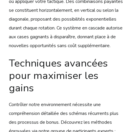
où appliquer votre tactique. Des combinaisons payantes
se constituent horizontalement, en vertical ou selon la
diagonale, proposant des possibilités exponentielles
durant chaque rotation. Ce système en cascade autorise
aux cases gagnants à disparaître, donnant place à de
nouvelles opportunités sans coût supplémentaire.
Techniques avancées
pour maximiser les
gains
Contrôler notre environnement nécessite une
compréhension détaillée des schémas récurrents plus
des processus de bonus. Découvrez les méthodes
éprouvées via notre groupe de participants experts :