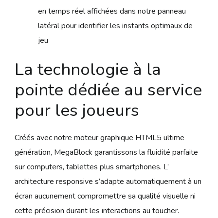
en temps réel affichées dans notre panneau
latéral pour identifier les instants optimaux de
jeu
La technologie à la
pointe dédiée au service
pour les joueurs
Créés avec notre moteur graphique HTML5 ultime
génération, MegaBlock garantissons la fluidité parfaite
sur computers, tablettes plus smartphones. L’
architecture responsive s’adapte automatiquement à un
écran aucunement compromettre sa qualité visuelle ni
cette précision durant les interactions au toucher.