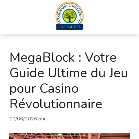
MegaBlock : Votre
Guide Ultime du Jeu
pour Casino
Révolutionnaire
10/06/2026
por
admin