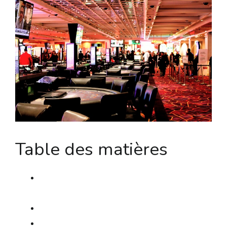
Table des matières
Nos mécaniques essentielles qui nous
définissent
Méthodes avancées pour maximiser vos gains
Une technologie en pointe pour le service pour