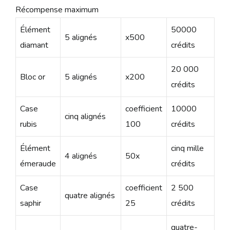
Récompense maximum
Élément
50000
5 alignés
x500
diamant
crédits
20 000
Bloc or
5 alignés
x200
crédits
Case
coefficient
10000
cinq alignés
rubis
100
crédits
Élément
cinq mille
4 alignés
50x
émeraude
crédits
Case
coefficient
2 500
quatre alignés
saphir
25
crédits
quatre-